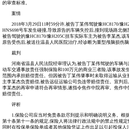
的审查标准。
案情
2018年3月29日11时59分许,被告丁某伟驾驶豫HC81
HNS698号车发生碰撞,导致原告的车辆失控后,撞到现场路北
被告驾驶的豫HC8170/豫H205C挂车实际车主为被告李某
原告受伤后,被送往温县人民医院治疗,经诊断为重型颅脑损伤
裁判
河南省温县人民法院经审理认为,被告丁某伟驾驶的车辆
动车交通事故责任强制保险和100万元的商业三者险,该事故
范围内承担赔偿责任。但因被告丁某伟肇事时未取得运输从业资
主李某杰负责赔偿,被告远征运输公司负连带赔偿责任。宣判后,
李某杰的再审申请符合再审情形,遂指令焦作中院再审。焦作中
赔偿责任。
评析
1.保险公司应当对免责条款尽到提示和明确说明义务。根据
第十条第十一条的规定,保险人将法律行政法规中的禁止性规定
同时在投保单保险单或者其他保险凭证上作出足以引起投保人注