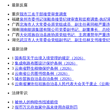
最新反腐
重庆
我市三名干部接受审查调查
福建
泉州市委书记张毅恭接受纪律审查和监察调查-执纪
广西
北海市人大常委会原党组成员、副主任蒋同根严重违
湖南
湖南能源集团有限公司党委副书记、副董事长、总经
广西
大化瑶族自治县政协原党组书记、主席潘慧华严重违
湖北
武汉市人大常委会党组副书记、副主任林文书接受纪
最新法律
1
国务院关于出境入境管理的规定（2026）
2
集成电路布图设计保护条例（2026）
3
云南省野生植物保护条例（2026）
4
云南省公共图书馆条例（2026）
5
城步苗族自治县自治条例（2026）
6
云南省澜沧拉祜族自治县人民代表大会关于废止《云南省
法律常识
1
被他人的狗咬伤找谁赔偿
2
假币万元存放家中虽未使用亦获刑罚