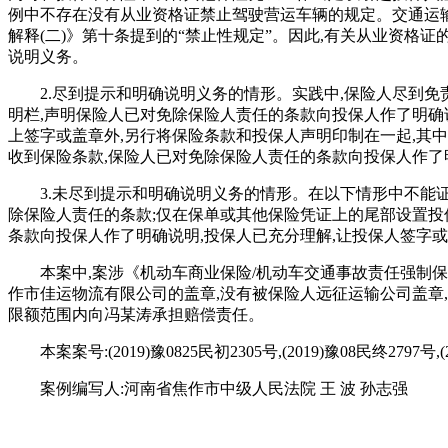
例中不存在没有从业资格证禁止驾驶营运车辆的规定。交通运输
解释(二)》第十条提到的“禁止性规定”。因此,有关从业资格
说明义务。
2.尽到提示和明确说明义务的情形。实践中,保险人尽到
明栏,声明保险人已对免除保险人责任的条款向投保人作了明确
上签字或盖章外,另行将保险条款和投保人声明印制在一起,其
收到保险条款,保险人已对免除保险人责任的条款向投保人作了
3.未尽到提示和明确说明义务的情形。在以下情形中不能
除保险人责任的条款;仅在保单或其他保险凭证上的尾部设置投
条款向投保人作了明确说明,投保人已充分理解,让投保人签字或
本案中,案涉《机动车商业保险/机动车交通事故责任强制
作市佳运物流有限公司的盖章,没有被保险人远征运输公司盖章
限额范围内向冯某涛承担赔偿责任。
本案案号:(2019)豫0825民初2305号,(2019)豫08民终2797号,(
案例编写人:河南省焦作市中级人民法院 王 波 孙志强