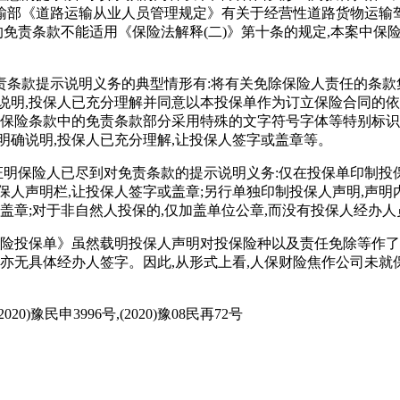
部《道路运输从业人员管理规定》有关于经营性道路货物运输驾
证的免责条款不能适用《保险法解释(二)》第十条的规定,本案中
免责条款提示说明义务的典型情形有:将有关免除保险人责任的条款
说明,投保人已充分理解并同意以本投保单作为订立保险合同的依据
中保险条款中的免责条款部分采用特殊的文字符号字体等特别标识
明确说明,投保人已充分理解,让投保人签字或盖章等。
证明保险人已尽到对免责条款的提示说明义务:仅在投保单印制投
保人声明栏,让投保人签字或盖章;另行单独印制投保人声明,声明
盖章;对于非自然人投保的,仅加盖单位公章,而没有投保人经办
保险投保单》虽然载明投保人声明对投保险种以及责任免除等作了
,亦无具体经办人签字。因此,从形式上看,人保财险焦作公司未就
2020)豫民申3996号,(2020)豫08民再72号