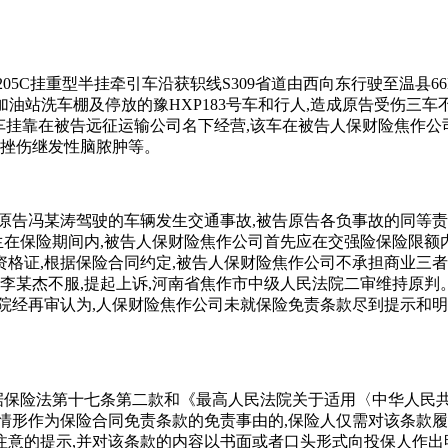
70/豫H205C挂重型半挂牵引车沿获轵线S309省道由西向东行驶至
侧加油站洗车棚及停放的豫HXP183号车和行人,造成原告受伤三
杰,该车挂靠在被告远征运输公司名下经营,该车在被告人保财险焦作
脑挫伤继发性脑脓肿等。
与原告冯某涛驾驶的车辆发生交通事故,被告原告各负事故的同等
发生在保险期间内,被告人保财险焦作公司首先应在交强险保险限额
格证,根据保险合同约定,被告人保财险焦作公司不承担商业三
李某杰不服,提起上诉,河南省焦作市中级人民法院二审维持原判
院经再审认为,人保财险焦作公司未就保险免责条款尽到提示和明
保险法第十七条第二款和《最高人民法院关于适用〈中华人民共和国
情形作为保险合同免责条款的免责事由的,保险人仅需对该条款履
意的提示,并对该条款的内容以书面或者口头形式向投保人作出明