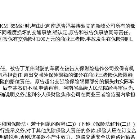
温县66KM+65M处时,与由北向南原告冯某涛驾驶的新峰公司所有的豫
车不同程度损坏的交通事故,经认定,原告和被告负事故同等责任。
公司投保有交强险和100万元的商业三者险,事故发生在保险期间。
责任。被告丁某伟驾驶的车辆在被告人保财险焦作公司投保有机
内承担责任,超出交强险保险限额的部分在商业三者险保险限额
者险的赔偿责任。原告超出交强险保险限额部分的损失由实际车
。后李某杰仍不服,申请再审。河南省高级人民法院经再审认为,
确说明义务,遂判令人保财险焦作公司在商业三者险范围内承担
保险法〉若干问题的解释(二)》(下称《保险法解释(二)》)
行提示义务;对于其他免除保险人责任的条款,保险人应在订立合
确说明,否则,该条款不产生效力。道路交通安全法道路运输条