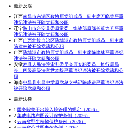
最新反腐
江西
南昌市东湖区政协原党组成员、副主席万晓荣严重
违纪违法被开除党籍和公职
辽宁
鞍山市台安县委原常委、统战部原部长董力芳严重
违纪违法被开除党籍和公职
广西
广西壮族自治区防城港市政协原党组成员、副主席
陈建林被开除党籍和公职
广西
防城港市政协原党组成员、副主席陈建林严重违纪
违法被开除党籍和公职
安徽
寿县人民法院审判委员会原专职委员、执行局局
长、四级高级法官尹本毅严重违纪违法被开除党籍和公
职
海南
屯昌县屯昌中学原党总支书记陈成进严重违纪违法
被开除党籍和公职
最新法律
1
国务院关于出境入境管理的规定（2026）
2
集成电路布图设计保护条例（2026）
3
云南省野生植物保护条例（2026）
4
云南省公共图书馆条例（2026）