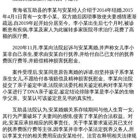
青海省互助县的李某与安某经人介绍于2014年结婚,2015
年4月1日育有一女李小某。双方婚后因琐事致使夫妻感情逐渐
疏远,自2019年起开始分居至今。李小某出生后七个月时,被诊
断患有疾病,李某及家人为此辗转多家医院寻求治疗,花费了高
额的医疗费。
2020年11月,李某向法院起诉与安某离婚,并声称女儿李小
某非自己亲生,要求由安某自行抚养,并给付自己已支付的抚养
费医疗费等,并赔偿精神损害抚慰金。
案件受理后,安某同意原告离婚的诉请,但坚持孩子系李某
亲生女儿,不愿给付各项赔偿及精神损害抚慰金。李某向法院
提交了亲子鉴定申请,法院依法委托相关鉴定机构对李某与李
小某进行了DNA亲子鉴定,鉴定结论排除李某是李小某的生物
学父亲。安某认可该鉴定意见书的真实性。
互助县法院认为,安某婚姻关系存续期间与他人生育一女,
其行为严重破坏了夫妻间的感情,侵害了李某的合法权益。对
此,安某应承担相应的民事责任。关于李某要求返还其已支付
的抚养费医疗费等主张,因李某并非李小某法定抚养义务人,所
以李某支付的相关费用应由安某给付。法官在释明相关法律规