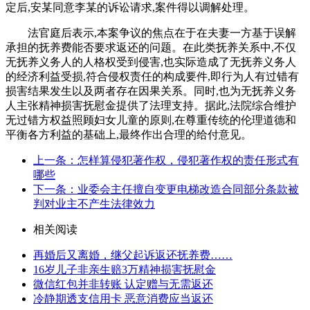
定后,安某同意李某的诉讼请求,案件得以调解处理。
法官庭后表示,本案争议的焦点在于在夫妻一方基于误解
承担的抚养费能否要求返还的问题。在此类抚养关系中,不仅
无抚养义务人的人格权受到侵害,也实际造成了无抚养义务人
的经济利益受损,符合侵权责任的构成要件,即行为人有过错有
损害结果发生以及两者存在因果关系。同时,也为无抚养义务
人主张精神损害抚慰金提供了法理支持。据此,法院综合维护
无过错方权益照顾妇女儿童的原则,在尊重传统的伦理道德和
平衡各方利益的基础上,最终作出合理的给付意见。
上一条：怎样算侵犯著作权，侵犯著作权的责任形式有
哪些
下一条：业委会主任擅自变更电梯改造合同部分条款被
判对业主不产生法律效力
相关阅读
再婚后又离婚，继父起诉返还抚养费……
16岁儿子非亲生赔3万精神损害抚慰金
微信红包并非转账 认定赠与无需返还
冷静期透支信用卡 恶意消费应当返还