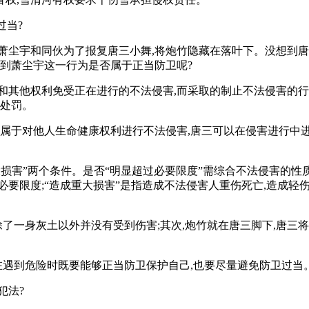
过当?
萧尘宇和同伙为了报复唐三小舞,将炮竹隐藏在落叶下。没想到唐
炸到萧尘宇这一行为是否属于正当防卫呢?
和其他权利免受正在进行的不法侵害,而采取的制止不法侵害的行
除处罚。
,属于对他人生命健康权利进行不法侵害,唐三可以在侵害进行
大损害”两个条件。是否“明显超过必要限度”需综合不法侵害的
必要限度;“造成重大损害”是指造成不法侵害人重伤死亡,造成轻
除了一身灰土以外并没有受到伤害;其次,炮竹就在唐三脚下,唐三
家在遇到危险时既要能够正当防卫保护自己,也要尽量避免防卫过当
犯法?