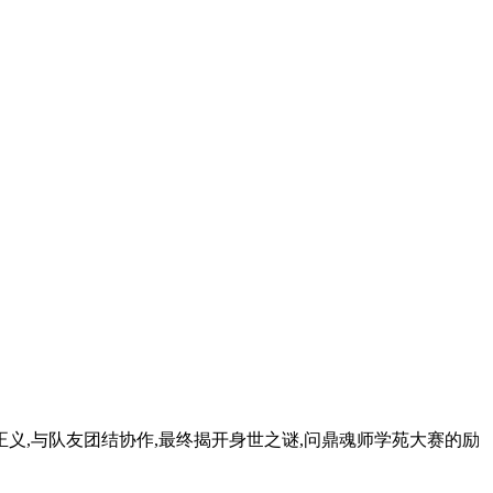
正义,与队友团结协作,最终揭开身世之谜,问鼎魂师学苑大赛的励