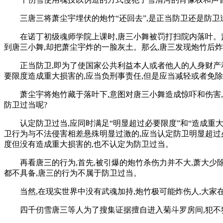
三唐三将萧尘宇埋伏的炮竹“还回去”,是正当防卫还是防卫
在诺丁初级魂师学院上课时,唐三小舞被罚打扫院内落叶。
到唐三小舞,却把萧尘宇炸的一脸灰土。那么,唐三发现炮竹后
正当防卫,即为了使国家公共利益本人或者他人的人身财产
要限度造成重大损害的,应当负刑事责任,但是应当减轻或者免
萧尘宇将炮竹藏于落叶下,意图对唐三小舞造成惊吓和伤害
防卫过当呢?
认定防卫过当,应同时满足“明显超过必要限度”和“造成重
卫行为与不法侵害相差悬殊明显过激的,应当认定防卫明显超过
度但没有造成重大损害的,也不认定为防卫过当。
再看唐三的行为,首先,被引爆的炮竹杀伤力并不大,萧大少
都不具备,唐三的行为不属于防卫过当。
当然,在现实世界中没有武魂加持,炮竹极可能炸伤人,大
四千仞雪唐三等人为了搜集证据擅自进入菊斗罗房间,犯不