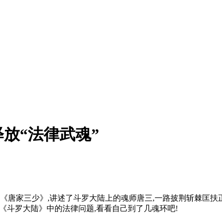
放“法律武魂”
《唐家三少》,讲述了斗罗大陆上的魂师唐三,一路披荆斩棘匡扶
个《斗罗大陆》中的法律问题,看看自己到了几魂环吧!