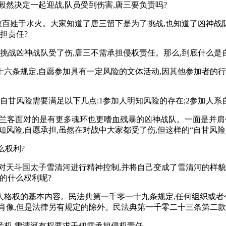
然决定一起迎战,队员受到伤害,唐三要负责吗?
,救百姓于水火。大家知道了唐三留下是为了挑战,也知道了凶神战
担责任?
挑战凶神战队受了伤,唐三不需承担侵权责任。那么,到底什么是
六条规定,自愿参加具有一定风险的文体活动,因其他参加者的行
自甘风险需要满足以下几点:1参加人明知风险的存在;2参加人系
史兰客面对的是有更多魂环也更嗜血残暴的凶神战队。一面是并肩
风险,自愿承担,虽然在对战中大家都受了伤,但这样的“自甘风险
么权利?
对天斗国太子雪清河进行精神控制,并将自己变成了雪清河的样貌
河的什么权利呢?
人格权的基本内容。民法典第一千零一十九条规定,任何组织或者
肖像,但是法律另有规定的除外。民法典第一千零二十三条第二款
音权,雪清河有权要求千仞雪承担侵权责任。