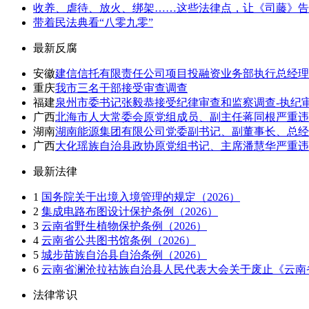
收养、虐待、放火、绑架……这些法律点，让《司藤》告
带着民法典看“八零九零”
最新反腐
安徽
建信信托有限责任公司项目投融资业务部执行总经理
重庆
我市三名干部接受审查调查
福建
泉州市委书记张毅恭接受纪律审查和监察调查-执纪
广西
北海市人大常委会原党组成员、副主任蒋同根严重违
湖南
湖南能源集团有限公司党委副书记、副董事长、总经
广西
大化瑶族自治县政协原党组书记、主席潘慧华严重违
最新法律
1
国务院关于出境入境管理的规定（2026）
2
集成电路布图设计保护条例（2026）
3
云南省野生植物保护条例（2026）
4
云南省公共图书馆条例（2026）
5
城步苗族自治县自治条例（2026）
6
云南省澜沧拉祜族自治县人民代表大会关于废止《云南省
法律常识