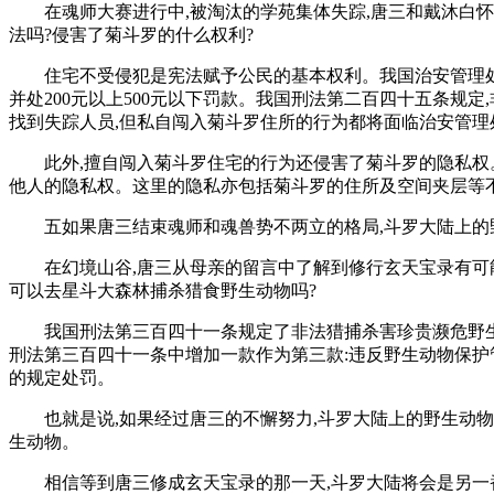
在魂师大赛进行中,被淘汰的学苑集体失踪,唐三和戴沐白
法吗?侵害了菊斗罗的什么权利?
住宅不受侵犯是宪法赋予公民的基本权利。我国治安管理处罚法规
并处200元以上500元以下罚款。我国刑法第二百四十五条规
找到失踪人员,但私自闯入菊斗罗住所的行为都将面临治安管理
此外,擅自闯入菊斗罗住宅的行为还侵害了菊斗罗的隐私权
他人的隐私权。这里的隐私亦包括菊斗罗的住所及空间夹层等
五如果唐三结束魂师和魂兽势不两立的格局,斗罗大陆上的
在幻境山谷,唐三从母亲的留言中了解到修行玄天宝录有可
可以去星斗大森林捕杀猎食野生动物吗?
我国刑法第三百四十一条规定了非法猎捕杀害珍贵濒危野生
刑法第三百四十一条中增加一款作为第三款:违反野生动物保护
的规定处罚。
也就是说,如果经过唐三的不懈努力,斗罗大陆上的野生动
生动物。
相信等到唐三修成玄天宝录的那一天,斗罗大陆将会是另一