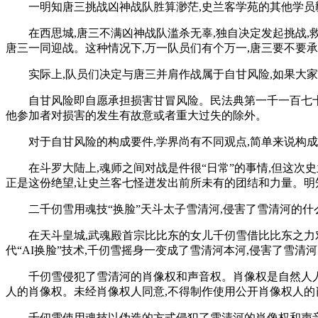
一明知唐三挑战凶神战队胜算渺茫,史兰客学苑的其他学员毅
在西思城,唐三不满凶神战队滥杀无辜,独自决定发起挑战
唐三一同迎战。这种情况下,万一队员们有个万一,唐三要不要承
实际上,队员们决定与唐三并肩作战属于自甘风险,如果大家
自甘风险即自愿承担损害甘冒风险。民法典第一千一百七十
他参加者对损害的发生有故意或者重大过失的除外。
对于自甘风险的构成要件,学界尚有不同观点,简单来说构成
在斗罗大陆上,魂师之间对战是件很“日常”的事情,但这次
正是这份绝望,让史兰客七怪迸发出前所未有的团结和力量。明知
二千仞雪用魂技“换脸”天斗太子雪清河,侵害了雪清河的什
在天斗皇城,武魂殿首宗比比东的女儿千仞雪借比比东之力
代“AI换脸”技术,千仞雪摇身一变成了雪清河本河,侵害了雪清
千仞雪侵犯了雪清河的肖像权和声音权。肖像权是自然人
人的肖像权。未经肖像权人同意,不得制作使用公开肖像权人的
千仞雪使用魂技以伪造的方式侵犯了雪清河的肖像权和声