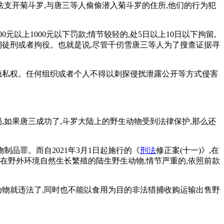
法支开菊斗罗,与唐三等人偷偷潜入菊斗罗的住所,他们的行为犯
以上1000元以下罚款;情节较轻的,处5日以上10日以下拘留,
有期徒刑或者拘役。也就是说,尽管千仞雪唐三等人为了搜查证据寻
有隐私权。任何组织或者个人不得以刺探侵扰泄露公开等方式侵害
,如果唐三成功了,斗罗大陆上的野生动物受到法律保护,那么还
品罪。而自2021年3月1日起施行的《
刑法
修正案(十一)》,在
在野外环境自然生长繁殖的陆生野生动物,情节严重的,依照前款
动物就违法了,同时也不能以食用为目的非法猎捕收购运输出售野