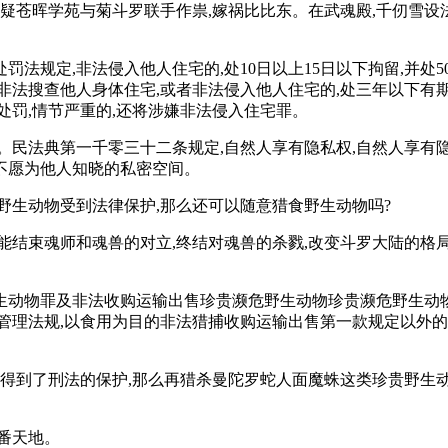
怀疑苍晖学苑与菊斗罗联手作祟,嫁祸比比东。在武魂殿,千仞雪设
定,非法侵入他人住宅的,处10日以上15日以下拘留,并处500元
定,非法搜查他人身体住宅,或者非法侵入他人住宅的,处三年以下
处罚,情节严重的,还将涉嫌非法侵入住宅罪。
。民法典第一千零三十二条规定,自然人享有隐私权,自然人享
不愿为他人知晓的私密空间。
野生动物受到法律保护,那么还可以随意猎食野生动物吗?
能结束魂师和魂兽的对立,终结对魂兽的杀戮,改变斗罗大陆的格局
动物罪及非法收购运输出售珍贵濒危野生动物珍贵濒危野生动物制
管理法规,以食用为目的非法猎捕收购运输出售第一款规定以外的
物得到了刑法的保护,那么再猎杀曼陀罗蛇人面魔蛛这类珍贵野生
番天地。