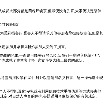
队成员大部分都是四魂环魂宗,但即便没有胜算,大家仍决定陪伴
自甘风险呢?
为受到损害的,受害人不得请求其他参加者承担侵权责任,但是其
自愿参加并承担风险;3参加人受到了损害。
作战的兄弟,一面是可能丧命的风险,队员们一度陷入绝望,但也
”也成就了史兰客七怪--这支斗罗大陆上最强的战队。
,将雪清河囚禁在屋中,对外以雪清河名义行事。这一操作堪比现
个人不得以丑化污损,或者利用信息技术手段伪造等方式侵害他
规定,对自然人声音的保护,参照适用肖像权保护的有关规定。