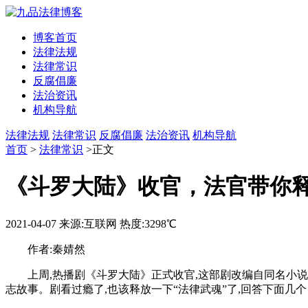
博客首页
法律法规
法律常识
反腐倡廉
法治资讯
机构导航
法律法规
法律常识
反腐倡廉
法治资讯
机构导航
首页
>
法律常识
>正文
《斗罗大陆》收官，法官带你释
2021-04-07
来源:互联网
热度:3298℃
作者:秦婧然
上周,热播剧《斗罗大陆》正式收官,这部剧改编自同名小说
志故事。剧看过瘾了,也该释放一下“法律武魂”了,回答下面几