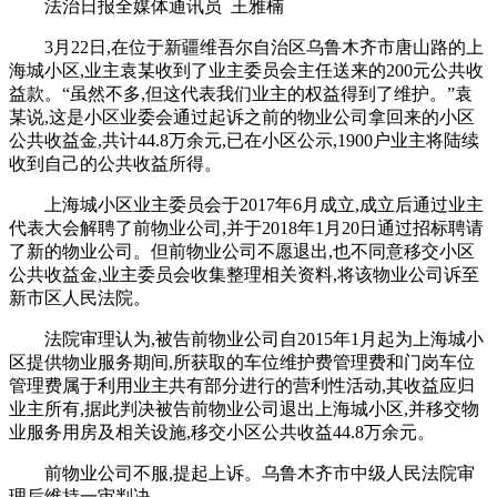
法治日报全媒体通讯员 王雅楠
3月22日,在位于新疆维吾尔自治区乌鲁木齐市唐山路的上
海城小区,业主袁某收到了业主委员会主任送来的200元公共收
益款。“虽然不多,但这代表我们业主的权益得到了维护。”袁
某说,这是小区业委会通过起诉之前的物业公司拿回来的小区
公共收益金,共计44.8万余元,已在小区公示,1900户业主将陆续
收到自己的公共收益所得。
上海城小区业主委员会于2017年6月成立,成立后通过业主
代表大会解聘了前物业公司,并于2018年1月20日通过招标聘请
了新的物业公司。但前物业公司不愿退出,也不同意移交小区
公共收益金,业主委员会收集整理相关资料,将该物业公司诉至
新市区人民法院。
法院审理认为,被告前物业公司自2015年1月起为上海城小
区提供物业服务期间,所获取的车位维护费管理费和门岗车位
管理费属于利用业主共有部分进行的营利性活动,其收益应归
业主所有,据此判决被告前物业公司退出上海城小区,并移交物
业服务用房及相关设施,移交小区公共收益44.8万余元。
前物业公司不服,提起上诉。乌鲁木齐市中级人民法院审
理后维持一审判决。