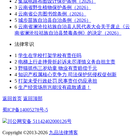
2
集成电路布图设计保护条例（2026）
3
云南省野生植物保护条例（2026）
4
云南省公共图书馆条例（2026）
5
城步苗族自治县自治条例（2026）
6
云南省澜沧拉祜族自治县人民代表大会关于废止《云
南省澜沧拉祜族自治县禁毒条例》的决定（2026）
法律常识
1
学生在学校打架学校有责任吗
2
电梯上行走摔骨折起诉未尽谨慎义务自担主责
3
野猫抓伤三岁幼童 物业有责赔偿千元
4
知识产权属核心竞争力 司法保护惩侵权促创新
5
打架未受行政处罚 民事责任仍应承担
6
生产经营场所岂能没有疏散通道！
返回首页
返回顶部
蜀ICP备14005278号-5
川公网安备 51142402000126号
Copyright ©2013-2026
九品法律博客