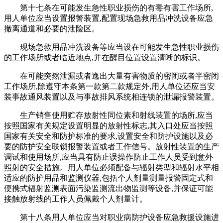
第十七条在可能发生急性职业损伤的有毒有害工作场所,
用人单位应当设置报警装置,配置现场急救用品冲洗设备应急
撤离通道和必要的泄险区。
现场急救用品冲洗设备等应当设在可能发生急性职业损伤
的工作场所或者临近地点,并在醒目位置设置清晰的标识。
在可能突然泄漏或者逸出大量有害物质的密闭或者半密闭
工作场所,除遵守本条第一款第二款规定外,用人单位还应当安
装事故通风装置以及与事故排风系统相连锁的泄漏报警装置。
生产销售使用贮存放射性同位素和射线装置的场所,应当
按照国家有关规定设置明显的放射性标志,其入口处应当按照
国家有关安全和防护标准的要求,设置安全和防护设施以及必
要的防护安全联锁报警装置或者工作信号。放射性装置的生产
调试和使用场所,应当具有防止误操作防止工作人员受到意外
照射的安全措施。用人单位必须配备与辐射类型和辐射水平相
适应的防护用品和监测仪器,包括个人剂量测量报警固定式和
便携式辐射监测表面污染监测流出物监测等设备,并保证可能
接触放射线的工作人员佩戴个人剂量计。
第十八条用人单位应当对职业病防护设备应急救援设施进