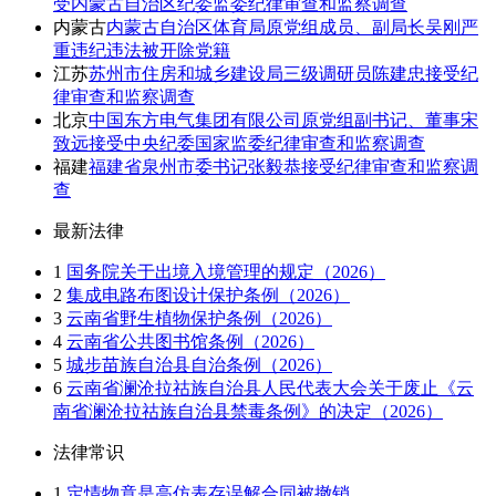
受内蒙古自治区纪委监委纪律审查和监察调查
内蒙古
内蒙古自治区体育局原党组成员、副局长吴刚严
重违纪违法被开除党籍
江苏
苏州市住房和城乡建设局三级调研员陈建忠接受纪
律审查和监察调查
北京
中国东方电气集团有限公司原党组副书记、董事宋
致远接受中央纪委国家监委纪律审查和监察调查
福建
福建省泉州市委书记张毅恭接受纪律审查和监察调
查
最新法律
1
国务院关于出境入境管理的规定（2026）
2
集成电路布图设计保护条例（2026）
3
云南省野生植物保护条例（2026）
4
云南省公共图书馆条例（2026）
5
城步苗族自治县自治条例（2026）
6
云南省澜沧拉祜族自治县人民代表大会关于废止《云
南省澜沧拉祜族自治县禁毒条例》的决定（2026）
法律常识
1
定情物竟是高仿表存误解合同被撤销