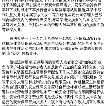
行了风险提示,可以满足一般安全保障需求。马某不会骑自行
车且下坡时既未下车推行也未采取刹车等减速措施,马某未尽
到注意义务,对本案事故的发生存在过错,星愿公园管理人已尽
到合理限度内的安全保障义务,与马某遭受损害的后果之间不
具有因果关系。故判决公园的管理人对马某所遭受的损害不负
有赔偿义务。
民法典第一千一百九十八条第一款规定,宾馆商场银行车
站机场体育场馆娱乐场所等经营场所公共场所的经营者管理者
或者群众性活动的组织者,未尽到安全保障义务,造成他人损害
的,应当承担侵权责任。
根据法律规定,公共场所的管理人或者群众活动的组织者
负有保护社会活动参加者人身及财产安全的安全保障义务。设
置路灯安装围栏悬挂警示标示配备工作人员设备设施建设符合
标准等都属于履行安全保障义务,但义务内容并非无限延伸,仅
限于义务人管理和控制能力的合理限度内。判断相应主体是否
尽到合理限度的安全保障义务应结合行业标准或者生活经验普
遍认知经营者服务和管理水平一般安全保障能力等因素进行认
定。安全保障义务责任应满足侵权构成要件,即义务人未实施
必要的安全保障行为义务人主观上有过错存在致人损害的事实