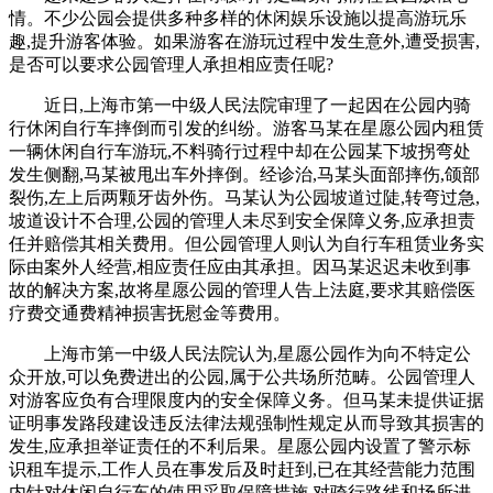
情。不少公园会提供多种多样的休闲娱乐设施以提高游玩乐
趣,提升游客体验。如果游客在游玩过程中发生意外,遭受损害,
是否可以要求公园管理人承担相应责任呢?
近日,上海市第一中级人民法院审理了一起因在公园内骑
行休闲自行车摔倒而引发的纠纷。游客马某在星愿公园内租赁
一辆休闲自行车游玩,不料骑行过程中却在公园某下坡拐弯处
发生侧翻,马某被甩出车外摔倒。经诊治,马某头面部摔伤,颌部
裂伤,左上后两颗牙齿外伤。马某认为公园坡道过陡,转弯过急,
坡道设计不合理,公园的管理人未尽到安全保障义务,应承担责
任并赔偿其相关费用。但公园管理人则认为自行车租赁业务实
际由案外人经营,相应责任应由其承担。因马某迟迟未收到事
故的解决方案,故将星愿公园的管理人告上法庭,要求其赔偿医
疗费交通费精神损害抚慰金等费用。
上海市第一中级人民法院认为,星愿公园作为向不特定公
众开放,可以免费进出的公园,属于公共场所范畴。公园管理人
对游客应负有合理限度内的安全保障义务。但马某未提供证据
证明事发路段建设违反法律法规强制性规定从而导致其损害的
发生,应承担举证责任的不利后果。星愿公园内设置了警示标
识租车提示,工作人员在事发后及时赶到,已在其经营能力范围
内针对休闲自行车的使用采取保障措施,对骑行路线和场所进