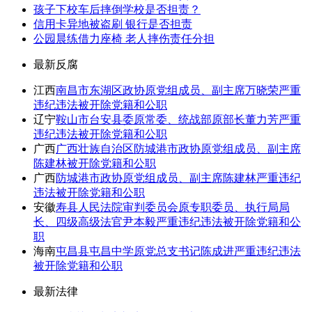
孩子下校车后摔倒学校是否担责？
信用卡异地被盗刷 银行是否担责
公园晨练借力座椅 老人摔伤责任分担
最新反腐
江西
南昌市东湖区政协原党组成员、副主席万晓荣严重
违纪违法被开除党籍和公职
辽宁
鞍山市台安县委原常委、统战部原部长董力芳严重
违纪违法被开除党籍和公职
广西
广西壮族自治区防城港市政协原党组成员、副主席
陈建林被开除党籍和公职
广西
防城港市政协原党组成员、副主席陈建林严重违纪
违法被开除党籍和公职
安徽
寿县人民法院审判委员会原专职委员、执行局局
长、四级高级法官尹本毅严重违纪违法被开除党籍和公
职
海南
屯昌县屯昌中学原党总支书记陈成进严重违纪违法
被开除党籍和公职
最新法律