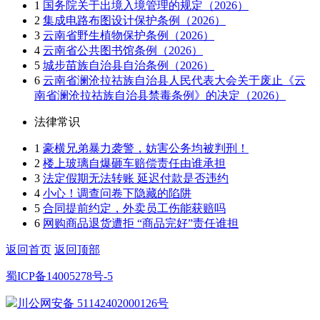
1
国务院关于出境入境管理的规定（2026）
2
集成电路布图设计保护条例（2026）
3
云南省野生植物保护条例（2026）
4
云南省公共图书馆条例（2026）
5
城步苗族自治县自治条例（2026）
6
云南省澜沧拉祜族自治县人民代表大会关于废止《云
南省澜沧拉祜族自治县禁毒条例》的决定（2026）
法律常识
1
豪横兄弟暴力袭警，妨害公务均被判刑！
2
楼上玻璃自爆砸车赔偿责任由谁承担
3
法定假期无法转账 延迟付款是否违约
4
小心！调查问卷下隐藏的陷阱
5
合同提前约定，外卖员工伤能获赔吗
6
网购商品退货遭拒 “商品完好”责任谁担
返回首页
返回顶部
蜀ICP备14005278号-5
川公网安备 51142402000126号