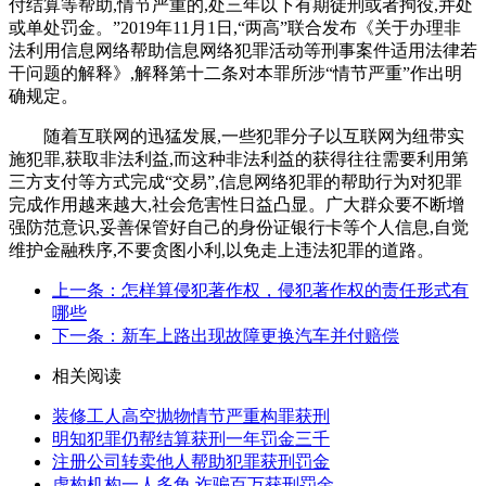
付结算等帮助,情节严重的,处三年以下有期徒刑或者拘役,并处
或单处罚金。”2019年11月1日,“两高”联合发布《关于办理非
法利用信息网络帮助信息网络犯罪活动等刑事案件适用法律若
干问题的解释》,解释第十二条对本罪所涉“情节严重”作出明
确规定。
随着互联网的迅猛发展,一些犯罪分子以互联网为纽带实
施犯罪,获取非法利益,而这种非法利益的获得往往需要利用第
三方支付等方式完成“交易”,信息网络犯罪的帮助行为对犯罪
完成作用越来越大,社会危害性日益凸显。广大群众要不断增
强防范意识,妥善保管好自己的身份证银行卡等个人信息,自觉
维护金融秩序,不要贪图小利,以免走上违法犯罪的道路。
上一条：怎样算侵犯著作权，侵犯著作权的责任形式有
哪些
下一条：新车上路出现故障更换汽车并付赔偿
相关阅读
装修工人高空抛物情节严重构罪获刑
明知犯罪仍帮结算获刑一年罚金三千
注册公司转卖他人帮助犯罪获刑罚金
虚构机构一人多角 诈骗百万获刑罚金