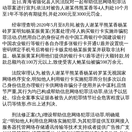
近日,青海省循化县人民法院对一起帮助信息网络犯罪活
动罪案进行宣判,依法对被告人谢某伟熊某香等4人判处10个月
至1年不等的有期徒刑,并处2000元至3000元罚金。
经审理查明:2020年5月至8月间,被告人谢某平熊某香杨某
砖罗某明知杨某振黄某(另案处理)等人购买银行卡实施诈骗犯
罪活动,仍然用自己的身份证件在中国工商银行中国建设银行
中国农业银行等银行各自办理多张银行卡开通U盾并设置统一
密码绑定手机号后将银行卡贩卖给杨某振黄某并获取非法利
益。杨某振黄某利用他们提供的银行卡U盾等进行大额转款,转
款总额均在100万元以上,致使受害人鲍某仙被骗598万余元。
法院审理认为,被告人谢某平熊某香杨某砖罗某无视国家
网络秩序安全,明知他人利用银行卡实施犯罪而分别多次以自
己身份信息办理银行卡供网络诈骗分子使用并从中谋利,且情
节严重,其行为均已构成帮助信息网络犯罪活动罪,依法予以惩
处。综合全案事实证据各被告人的犯罪情节社会危害程度认罪
认罚等情形,作出上述判决。
刑法修正案(九)增设帮助信息网络犯罪活动罪,明确规
定:“明知他人利用信息网络实施犯罪,为其犯罪提供互联网接入
服务器托管网络存储通讯传输等技术支持或者提供广告推广支