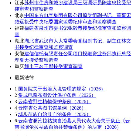
江苏
苏州市住房和城乡建设局三级调研员陈建忠接受纪
律审查和监察调查
北京
中国东方电气集团有限公司原党组副书记、董事宋
致远接受中央纪委国家监委纪律审查和监察调查
福建
福建省泉州市委书记张毅恭接受纪律审查和监察调
查
湖北
湖北省武汉市人大常委会党组副书记、副主任林文
书接受纪律审查和监察调查
安徽
建信信托有限责任公司项目投融资业务部执行总经
理夏天接受监察调查
重庆
我市三名干部接受审查调查
最新法律
1
国务院关于出境入境管理的规定（2026）
2
集成电路布图设计保护条例（2026）
3
云南省野生植物保护条例（2026）
4
云南省公共图书馆条例（2026）
5
城步苗族自治县自治条例（2026）
6
云南省澜沧拉祜族自治县人民代表大会关于废止《云
南省澜沧拉祜族自治县禁毒条例》的决定（2026）