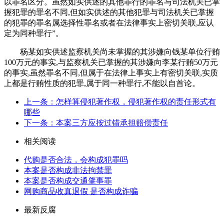
以罪名区分。虽然如实供述的其他罪行的罪名与司法机关已掌
握犯罪的罪名不同,但如实供述的其他犯罪与司法机关已掌握
的犯罪的罪名属选择性罪名或者在法律事实上密切关联,应认
定为同种罪行”。
杨某如实供述监察机关尚未掌握的其涉嫌向钱某单位行贿
100万元的事实,与监察机关已掌握的其涉嫌向李某行贿50万元
的事实,虽然罪名不同,但属于在法律上事实上有密切关联,实质
上都是行贿性质的犯罪,属于同一种罪行,不能以自首论。
上一条：怎样算侵犯著作权，侵犯著作权的责任形式有
哪些
下一条：本案三方应按过错承担赔偿责任
相关阅读
代购是否合法，会构成犯罪吗
本案是否构成非法拘禁罪
本案是否构成交通肇事罪
网购商品收真退假 是否构成诈骗
最新反腐