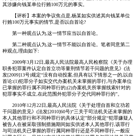
其涉嫌向钱某单位行贿100万元的事实。
【评析】本案的争议焦点是,杨某如实供述其向钱某单位
行贿100万元事实的情节,是否以自首论?
第一种观点认为,这一情节应当以自首论。
第二种观点认为,这一情节不能以自首论。笔者同意第二
种观点,理由如下:
2009年3月12日,最高人民法院最高人民检察院《关于办理
职务犯罪案件认定自首立功等量刑情节若干问题的意见》(法
发[2009]13号)规定“没有自动投案,但具有以下情形之一的,以自
首论:(1)犯罪分子如实交代办案机关未掌握的罪行,与办案单位
已掌握的罪行属不同种罪行的;(2)办案机关所掌握线索针对的
犯罪事实不成立,在此范围外犯罪分子交代同种罪行的”。
2010年12月22日,最高人民法院《关于处理自首和立功若
干问题的意见》(法发[2010]60号)“三关于司法机关还未掌握的
本人其他罪行和不同种罪行的具体认定”部分规定“犯罪嫌疑人
被告人在被采取强制措施期间如实供述本人其他罪行,该罪行
与司法机关已掌握的罪行属同种罪行还是不同种罪行,一般应