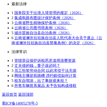
最新法律
1
国务院关于出境入境管理的规定（2026）
2
集成电路布图设计保护条例（2026）
3
云南省野生植物保护条例（2026）
4
云南省公共图书馆条例（2026）
5
城步苗族自治县自治条例（2026）
6
云南省澜沧拉祜族自治县人民代表大会关于废止《云
南省澜沧拉祜族自治县禁毒条例》的决定（2026）
法律常识
1
管辖异议保护诉权恶意滥用浪费资源
2
丈夫借的钱，妻子该还吗？
3
员工拒签劳动合同 以此求偿于法无据
4
网络主播提前跳槽 违约赔偿如何计算
5
租车自驾游，出了事故谁来担？
6
所售车辆曾系展品 未予告知构成侵权
返回首页
返回顶部
蜀ICP备14005278号-5