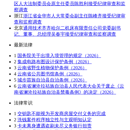
区人大法制委员会原主任委员陈胜利接受纪律审查和监
察调查
浙江
浙江省金华市人大常委会副主任陈峰齐接受纪律审
查和监察调查
北京
通用技术齐齐哈尔二机床有限责任公司党委副书
记、董事、总经理吴春宇接受纪律审查和监察调查
最新法律
1
国务院关于出境入境管理的规定（2026）
2
集成电路布图设计保护条例（2026）
3
云南省野生植物保护条例（2026）
4
云南省公共图书馆条例（2026）
5
城步苗族自治县自治条例（2026）
6
云南省澜沧拉祜族自治县人民代表大会关于废止《云
南省澜沧拉祜族自治县禁毒条例》的决定（2026）
法律常识
1
交钥匙不能视为开发商房屋交付义务的完成
2
洗钱案件程序独立性与主观明知认定
3
卡未离身遭遇盗刷未尽义务银行担责