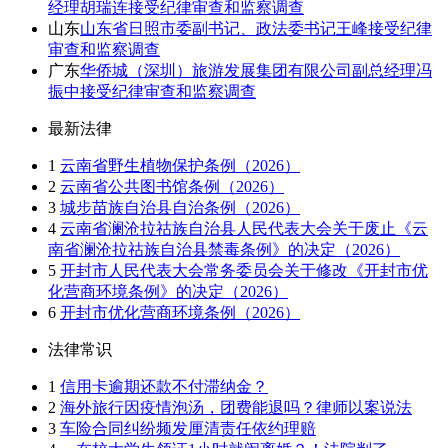
经理胡瑞连接受纪律审查和监察调查
山东
山东省日照市委副书记、政法委书记王峰接受纪律
审查和监察调查
广东
华侨城（深圳）旅游发展集团有限公司副总经理冯
振中接受纪律审查和监察调查
最新法律
1
云南省野生植物保护条例（2026）
2
云南省公共图书馆条例（2026）
3
城步苗族自治县自治条例（2026）
4
云南省澜沧拉祜族自治县人民代表大会关于废止《云
南省澜沧拉祜族自治县禁毒条例》的决定（2026）
5
开封市人民代表大会常务委员会关于修改《开封市优
化营商环境条例》的决定（2026）
6
开封市优化营商环境条例（2026）
法律常识
1
信用卡逾期还款不付滞纳金？
2
海外旅行因疫情泡汤，团费能退吗？律师以案说法
3
车险合同纠纷频发厘清责任依约理赔