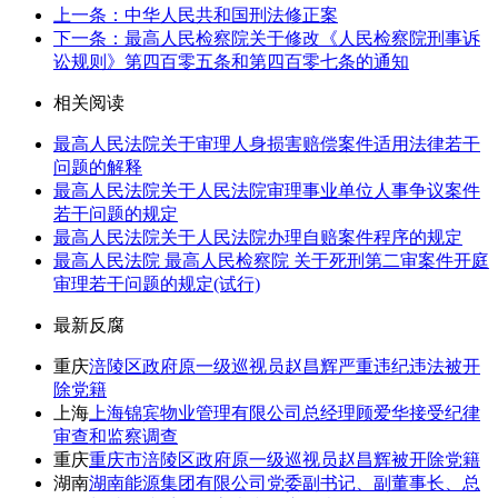
上一条：中华人民共和国刑法修正案
下一条：最高人民检察院关于修改《人民检察院刑事诉
讼规则》第四百零五条和第四百零七条的通知
相关阅读
最高人民法院关于审理人身损害赔偿案件适用法律若干
问题的解释
最高人民法院关于人民法院审理事业单位人事争议案件
若干问题的规定
最高人民法院关于人民法院办理自赔案件程序的规定
最高人民法院 最高人民检察院 关于死刑第二审案件开庭
审理若干问题的规定(试行)
最新反腐
重庆
涪陵区政府原一级巡视员赵昌辉严重违纪违法被开
除党籍
上海
上海锦宾物业管理有限公司总经理顾爱华接受纪律
审查和监察调查
重庆
重庆市涪陵区政府原一级巡视员赵昌辉被开除党籍
湖南
湖南能源集团有限公司党委副书记、副董事长、总