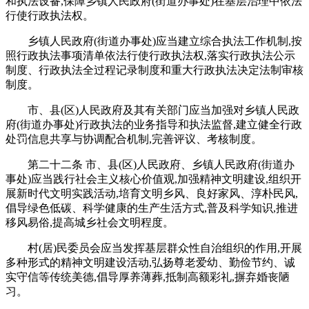
和执法设备,保障乡镇人民政府(街道办事处)在基层治理中依法
行使行政执法权。
乡镇人民政府(街道办事处)应当建立综合执法工作机制,按
照行政执法事项清单依法行使行政执法权,落实行政执法公示
制度、行政执法全过程记录制度和重大行政执法决定法制审核
制度。
市、县(区)人民政府及其有关部门应当加强对乡镇人民政
府(街道办事处)行政执法的业务指导和执法监督,建立健全行政
处罚信息共享与协调配合机制,完善评议、考核制度。
第二十二条 市、县(区)人民政府、乡镇人民政府(街道办
事处)应当践行社会主义核心价值观,加强精神文明建设,组织开
展新时代文明实践活动,培育文明乡风、良好家风、淳朴民风,
倡导绿色低碳、科学健康的生产生活方式,普及科学知识,推进
移风易俗,提高城乡社会文明程度。
村(居)民委员会应当发挥基层群众性自治组织的作用,开展
多种形式的精神文明建设活动,弘扬尊老爱幼、勤俭节约、诚
实守信等传统美德,倡导厚养薄葬,抵制高额彩礼,摒弃婚丧陋
习。