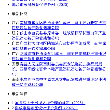
邢台市家庭教育促进条例（2026）
最新反腐
江西
南昌市东湖区政协原党组成员、副主席万晓荣严重
违纪违法被开除党籍和公职
辽宁
鞍山市台安县委原常委、统战部原部长董力芳严重
违纪违法被开除党籍和公职
广西
广西壮族自治区防城港市政协原党组成员、副主席
陈建林被开除党籍和公职
广西
防城港市政协原党组成员、副主席陈建林严重违纪
违法被开除党籍和公职
安徽
寿县人民法院审判委员会原专职委员、执行局局
长、四级高级法官尹本毅严重违纪违法被开除党籍和公
职
海南
屯昌县屯昌中学原党总支书记陈成进严重违纪违法
被开除党籍和公职
最新法律
1
国务院关于出境入境管理的规定（2026）
2
集成电路布图设计保护条例（2026）