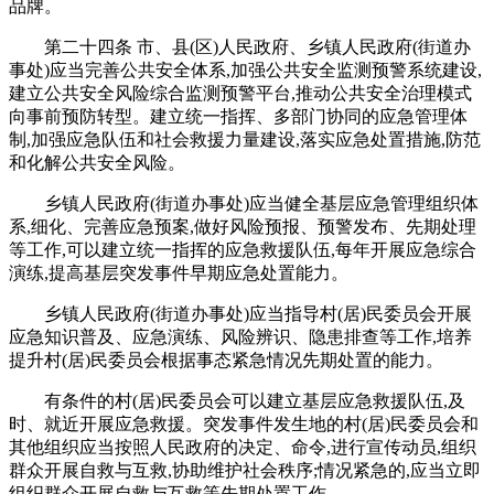
品牌。
第二十四条 市、县(区)人民政府、乡镇人民政府(街道办
事处)应当完善公共安全体系,加强公共安全监测预警系统建设,
建立公共安全风险综合监测预警平台,推动公共安全治理模式
向事前预防转型。建立统一指挥、多部门协同的应急管理体
制,加强应急队伍和社会救援力量建设,落实应急处置措施,防范
和化解公共安全风险。
乡镇人民政府(街道办事处)应当健全基层应急管理组织体
系,细化、完善应急预案,做好风险预报、预警发布、先期处理
等工作,可以建立统一指挥的应急救援队伍,每年开展应急综合
演练,提高基层突发事件早期应急处置能力。
乡镇人民政府(街道办事处)应当指导村(居)民委员会开展
应急知识普及、应急演练、风险辨识、隐患排查等工作,培养
提升村(居)民委员会根据事态紧急情况先期处置的能力。
有条件的村(居)民委员会可以建立基层应急救援队伍,及
时、就近开展应急救援。突发事件发生地的村(居)民委员会和
其他组织应当按照人民政府的决定、命令,进行宣传动员,组织
群众开展自救与互救,协助维护社会秩序;情况紧急的,应当立即
组织群众开展自救与互救等先期处置工作。