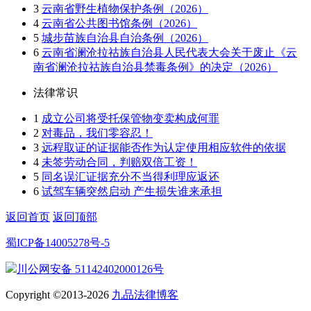
3
云南省野生植物保护条例（2026）
4
云南省公共图书馆条例（2026）
5
城步苗族自治县自治条例（2026）
6
云南省澜沧拉祜族自治县人民代表大会关于废止《云
南省澜沧拉祜族自治县禁毒条例》的决定（2026）
法律常识
1
成立公司将受托保管物变卖构成何罪
2
对毒品，我们零容忍！
3
远程取证的证据能否作为认定使用相应软件的依据
4
未签劳动合同，判赔双倍工资！
5
同名误汇证据充分不当得利理应返还
6
试驾车辆突然启动 产生损失谁来承担
返回首页
返回顶部
蜀ICP备14005278号-5
川公网安备 51142402000126号
Copyright ©2013-2026
九品法律博客