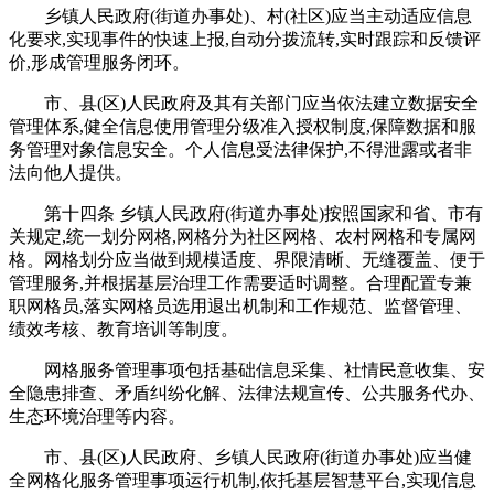
乡镇人民政府(街道办事处)、村(社区)应当主动适应信息
化要求,实现事件的快速上报,自动分拨流转,实时跟踪和反馈评
价,形成管理服务闭环。
市、县(区)人民政府及其有关部门应当依法建立数据安全
管理体系,健全信息使用管理分级准入授权制度,保障数据和服
务管理对象信息安全。个人信息受法律保护,不得泄露或者非
法向他人提供。
第十四条 乡镇人民政府(街道办事处)按照国家和省、市有
关规定,统一划分网格,网格分为社区网格、农村网格和专属网
格。网格划分应当做到规模适度、界限清晰、无缝覆盖、便于
管理服务,并根据基层治理工作需要适时调整。合理配置专兼
职网格员,落实网格员选用退出机制和工作规范、监督管理、
绩效考核、教育培训等制度。
网格服务管理事项包括基础信息采集、社情民意收集、安
全隐患排查、矛盾纠纷化解、法律法规宣传、公共服务代办、
生态环境治理等内容。
市、县(区)人民政府、乡镇人民政府(街道办事处)应当健
全网格化服务管理事项运行机制,依托基层智慧平台,实现信息