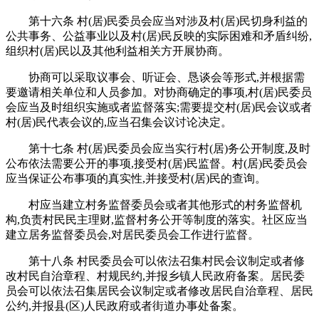
第十六条 村(居)民委员会应当对涉及村(居)民切身利益的
公共事务、公益事业以及村(居)民反映的实际困难和矛盾纠纷,
组织村(居)民以及其他利益相关方开展协商。
协商可以采取议事会、听证会、恳谈会等形式,并根据需
要邀请相关单位和人员参加。对协商确定的事项,村(居)民委员
会应当及时组织实施或者监督落实;需要提交村(居)民会议或者
村(居)民代表会议的,应当召集会议讨论决定。
第十七条 村(居)民委员会应当实行村(居)务公开制度,及时
公布依法需要公开的事项,接受村(居)民监督。村(居)民委员会
应当保证公布事项的真实性,并接受村(居)民的查询。
村应当建立村务监督委员会或者其他形式的村务监督机
构,负责村民民主理财,监督村务公开等制度的落实。社区应当
建立居务监督委员会,对居民委员会工作进行监督。
第十八条 村民委员会可以依法召集村民会议制定或者修
改村民自治章程、村规民约,并报乡镇人民政府备案。居民委
员会可以依法召集居民会议制定或者修改居民自治章程、居民
公约,并报县(区)人民政府或者街道办事处备案。