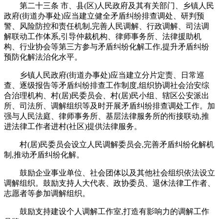
第二十三条 市、县(区)人民政府及其有关部门、乡镇人民
政府(街道办事处)应当建立健全矛盾纠纷排查调处、研判预
警、风险防控和责任机制,完善人民调解、行政调解、司法调
解联动工作体系,引导仲裁机构、律师事务所、法律援助机
构、行业协会等第三方参与矛盾纠纷化解工作,提升矛盾纠纷
预防化解法治化水平。
乡镇人民政府(街道办事处)应当建立分片定责、日常巡
查、逐级报告等矛盾纠纷排查工作制度,组织协调社会治安综
合治理机构、村(居)民委员会、村(居)民小组、辖区公安派出
所、司法所、调解组织等及时开展矛盾纠纷排查调处工作。加
强与人民法庭、律师事务所、基层法律服务所的衔接联动,推
进法律工作者进村(社区)提供法律服务。
村(居)民委员会设立人民调解委员会,完善矛盾纠纷化解机
制,推动矛盾纠纷化解。
鼓励企业事业单位、社会团体以及其他社会组织依法设立
调解组织。鼓励支持人大代表、政协委员、退休法律工作者、
志愿者等参加调解组织。
鼓励支持建设个人调解工作室,打造有影响力的调解工作