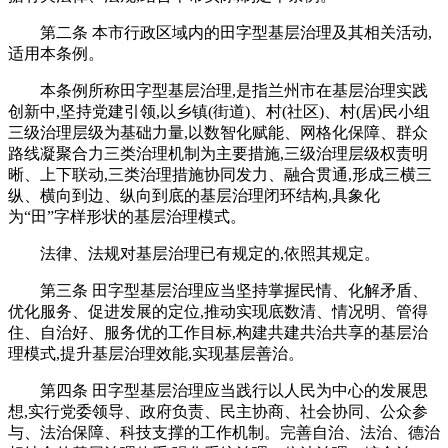
第二条 本市行政区域内的田字型基层治理及其相关活动,
适用本条例。
本条例所称田字型基层治理,是指兰州市在基层治理实践
创新中,坚持党建引领,以乡镇(街道)、村(社区)、村(居)民小组
三级治理层级为基础力量,以数智化赋能、网格化保障、群众
路线凝聚合力三类治理机制为主要措施,三级治理层级权责明
晰、上下联动,三类治理措施协同发力、融合贯通,形成三横三
纵、横向到边、纵向到底的基层治理闭环结构,具象化
为“田”字样形状的基层治理模式。
法律、法规对基层治理已有规定的,依照其规定。
第三条 田字型基层治理应当坚持掌握民情、化解矛盾、
优化服务、促进发展的定位,推动实现底数清、情况明、管得
住、自治好、服务优的工作目标,构建共建共治共享的基层治
理模式,提升基层治理效能,实现基层善治。
第四条 田字型基层治理应当践行以人民为中心的发展思
想,实行党委领导、政府负责、民主协商、社会协同、公众参
与、法治保障、科技支撑的工作机制。完善自治、法治、德治