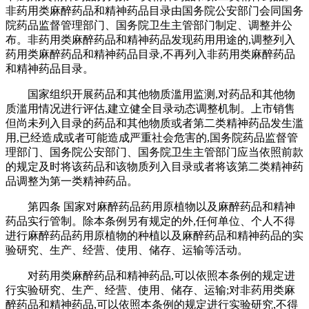
非药用类麻醉药品和精神药品目录由国务院公安部门会同国务
院药品监督管理部门、国务院卫生主管部门制定、调整并公
布。非药用类麻醉药品和精神药品发现药用用途的,调整列入
药用类麻醉药品和精神药品目录,不再列入非药用类麻醉药品
和精神药品目录。
国家组织开展药品和其他物质滥用监测,对药品和其他物
质滥用情况进行评估,建立健全目录动态调整机制。上市销售
但尚未列入目录的药品和其他物质或者第二类精神药品发生滥
用,已经造成或者可能造成严重社会危害的,国务院药品监督管
理部门、国务院公安部门、国务院卫生主管部门应当依照前款
的规定及时将该药品和该物质列入目录或者将该第二类精神药
品调整为第一类精神药品。
第四条 国家对麻醉药品药用原植物以及麻醉药品和精神
药品实行管制。除本条例另有规定的外,任何单位、个人不得
进行麻醉药品药用原植物的种植以及麻醉药品和精神药品的实
验研究、生产、经营、使用、储存、运输等活动。
对药用类麻醉药品和精神药品,可以依照本条例的规定进
行实验研究、生产、经营、使用、储存、运输;对非药用类麻
醉药品和精神药品,可以依照本条例的规定进行实验研究,不得