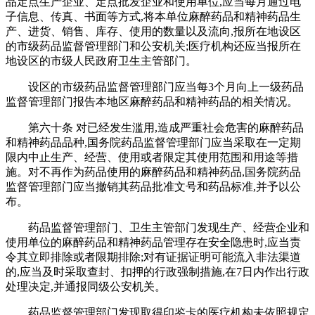
品定点生产企业、定点批发企业和使用单位,应当每月通过电
子信息、传真、书面等方式,将本单位麻醉药品和精神药品生
产、进货、销售、库存、使用的数量以及流向,报所在地设区
的市级药品监督管理部门和公安机关;医疗机构还应当报所在
地设区的市级人民政府卫生主管部门。
设区的市级药品监督管理部门应当每3个月向上一级药品
监督管理部门报告本地区麻醉药品和精神药品的相关情况。
第六十条 对已经发生滥用,造成严重社会危害的麻醉药品
和精神药品品种,国务院药品监督管理部门应当采取在一定期
限内中止生产、经营、使用或者限定其使用范围和用途等措
施。对不再作为药品使用的麻醉药品和精神药品,国务院药品
监督管理部门应当撤销其药品批准文号和药品标准,并予以公
布。
药品监督管理部门、卫生主管部门发现生产、经营企业和
使用单位的麻醉药品和精神药品管理存在安全隐患时,应当责
令其立即排除或者限期排除;对有证据证明可能流入非法渠道
的,应当及时采取查封、扣押的行政强制措施,在7日内作出行政
处理决定,并通报同级公安机关。
药品监督管理部门发现取得印鉴卡的医疗机构未依照规定