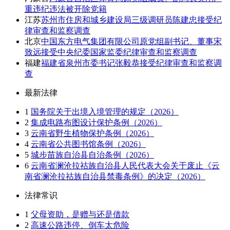
重违纪违法被开除党籍
江苏
苏州市住房和城乡建设局三级调研员陈建忠接受纪
律审查和监察调查
北京
中国东方电气集团有限公司原党组副书记、董事宋
致远接受中央纪委国家监委纪律审查和监察调查
福建
福建省泉州市委书记张毅恭接受纪律审查和监察调
查
最新法律
1
国务院关于出境入境管理的规定（2026）
2
集成电路布图设计保护条例（2026）
3
云南省野生植物保护条例（2026）
4
云南省公共图书馆条例（2026）
5
城步苗族自治县自治条例（2026）
6
云南省澜沧拉祜族自治县人民代表大会关于废止《云
南省澜沧拉祜族自治县禁毒条例》的决定（2026）
法律常识
1
父母资助，是赠与还是借款
2
高速公路违停、倒车太危险