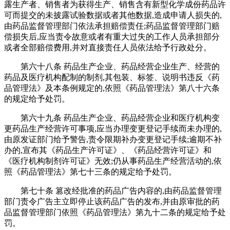
露生产者、销售者为获得生产、销售含有新型化学成份药品许
可而提交的未披露试验数据或者其他数据,造成申请人损失的,
由药品监督管理部门依法承担赔偿责任;药品监督管理部门赔
偿损失后,应当责令故意或者有重大过失的工作人员承担部分
或者全部赔偿费用,并对直接责任人员依法给予行政处分。
第六十八条 药品生产企业、药品经营企业生产、经营的
药品及医疗机构配制的制剂,其包装、标签、说明书违反《药
品管理法》及本条例规定的,依照《药品管理法》第八十六条
的规定给予处罚。
第六十九条 药品生产企业、药品经营企业和医疗机构变
更药品生产经营许可事项,应当办理变更登记手续而未办理的,
由原发证部门给予警告,责令限期补办变更登记手续;逾期不补
办的,宣布其《药品生产许可证》、《药品经营许可证》和
《医疗机构制剂许可证》无效;仍从事药品生产经营活动的,依
照《药品管理法》第七十三条的规定给予处罚。
第七十条 篡改经批准的药品广告内容的,由药品监督管理
部门责令广告主立即停止该药品广告的发布,并由原审批的药
品监督管理部门依照《药品管理法》第九十二条的规定给予处
罚。