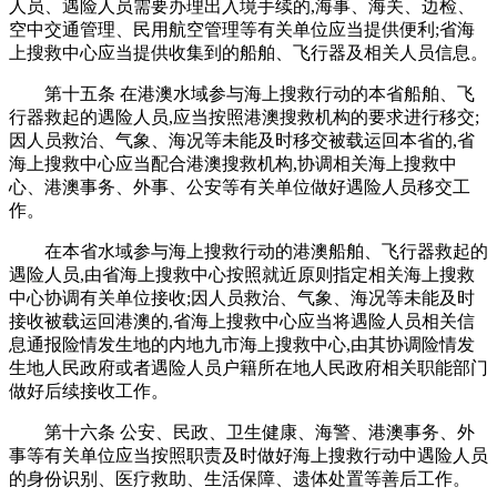
人员、遇险人员需要办理出入境手续的,海事、海关、边检、
空中交通管理、民用航空管理等有关单位应当提供便利;省海
上搜救中心应当提供收集到的船舶、飞行器及相关人员信息。
第十五条 在港澳水域参与海上搜救行动的本省船舶、飞
行器救起的遇险人员,应当按照港澳搜救机构的要求进行移交;
因人员救治、气象、海况等未能及时移交被载运回本省的,省
海上搜救中心应当配合港澳搜救机构,协调相关海上搜救中
心、港澳事务、外事、公安等有关单位做好遇险人员移交工
作。
在本省水域参与海上搜救行动的港澳船舶、飞行器救起的
遇险人员,由省海上搜救中心按照就近原则指定相关海上搜救
中心协调有关单位接收;因人员救治、气象、海况等未能及时
接收被载运回港澳的,省海上搜救中心应当将遇险人员相关信
息通报险情发生地的内地九市海上搜救中心,由其协调险情发
生地人民政府或者遇险人员户籍所在地人民政府相关职能部门
做好后续接收工作。
第十六条 公安、民政、卫生健康、海警、港澳事务、外
事等有关单位应当按照职责及时做好海上搜救行动中遇险人员
的身份识别、医疗救助、生活保障、遗体处置等善后工作。