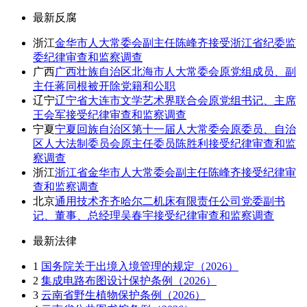
最新反腐
浙江
金华市人大常委会副主任陈峰齐接受浙江省纪委监
委纪律审查和监察调查
广西
广西壮族自治区北海市人大常委会原党组成员、副
主任蒋同根被开除党籍和公职
辽宁
辽宁省大连市文学艺术界联合会原党组书记、主席
王会军接受纪律审查和监察调查
宁夏
宁夏回族自治区第十一届人大常委会原委员、自治
区人大法制委员会原主任委员陈胜利接受纪律审查和监
察调查
浙江
浙江省金华市人大常委会副主任陈峰齐接受纪律审
查和监察调查
北京
通用技术齐齐哈尔二机床有限责任公司党委副书
记、董事、总经理吴春宇接受纪律审查和监察调查
最新法律
1
国务院关于出境入境管理的规定（2026）
2
集成电路布图设计保护条例（2026）
3
云南省野生植物保护条例（2026）