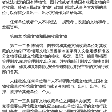
者依法指定的国有博物馆、图书馆或者其他国有收藏文物的单
位收藏。经省人民政府文物行政部门批准,从事考古发掘的单
位可以保留少量出土、出水文物作为科研标本。
任何单位或者个人不得侵占、损毁考古发掘的文物和考古
发掘资料。
第四章 馆藏文物和民间收藏文物
第二十二条 博物馆、图书馆和其他文物收藏单位对其收
藏的文物(以下称馆藏文物),应当按照国家有关文物定级标准区
分文物等级,建立馆藏文物的接收、鉴定、登记、编目和档案
管理制度,库房管理制度,出入库、注销和统计制度,定期核查制
度,保养、修复和复制制度,安全管理制度,并报主管的文物行政
部门备案。
未经批准,任何单位和个人不得调取馆藏文物;禁止国有文
物收藏单位将馆藏文物赠与或者变相赠与、出租、出售、抵
押、质押给其他单位、个人。
第二十三条 国有文物收藏单位之间因举办展览、科学研
究等需要借用馆藏文物的,应当由借出单位报主管的文物行政
部门备案。借用馆藏一级文物的,应当同时报国务院文物行政