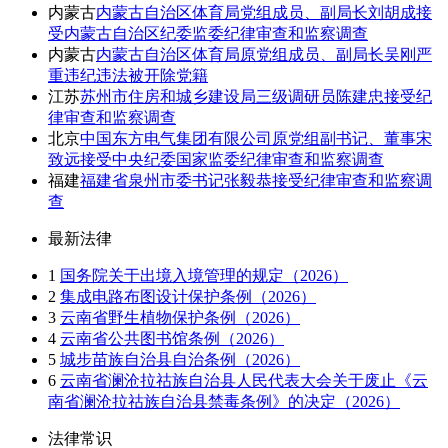
内蒙古
内蒙古自治区体育局党组成员、副局长刘胡成接
受内蒙古自治区纪委监委纪律审查和监察调查
内蒙古
内蒙古自治区体育局原党组成员、副局长吴刚严
重违纪违法被开除党籍
江苏
苏州市住房和城乡建设局三级调研员陈建忠接受纪
律审查和监察调查
北京
中国东方电气集团有限公司原党组副书记、董事宋
致远接受中央纪委国家监委纪律审查和监察调查
福建
福建省泉州市委书记张毅恭接受纪律审查和监察调
查
最新法律
1
国务院关于出境入境管理的规定（2026）
2
集成电路布图设计保护条例（2026）
3
云南省野生植物保护条例（2026）
4
云南省公共图书馆条例（2026）
5
城步苗族自治县自治条例（2026）
6
云南省澜沧拉祜族自治县人民代表大会关于废止《云
南省澜沧拉祜族自治县禁毒条例》的决定（2026）
法律常识