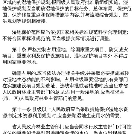
区域内的湿地保护规划,报同级人民政府批准后组织实施。湿
地保护规划应当明确湿地保护的目标任务、总体布局、保护范
围、保护修复重点和保障措施等内容,并与流域综合规划、防
洪规划等规划相衔接。
湿地保护范围应当依据国家相关标准规范科学合理划定;
不符合国家标准规范的,应当根据实际情况进行调整。
第十条 严格控制占用湿地。除国家重大项目、防灾减灾
项目、重要水利及保护设施项目、湿地保护项目等外,不得占
用国家重要湿地。
确需占用的,应当依法办理相关手续,并采取必要措施减轻
对湿地生态功能的不利影响。占用省级重要湿地的,有关部门
在实施建设项目规划选址、选线审批或者核准时,应当征求省
人民政府林业主管部门的意见;占用一般湿地的,应当征求县
(市、区)人民政府林业主管部门的意见。
第十一条 县级以上人民政府应当采取措施保护湿地水资
源;制定水资源利用规划时,应当兼顾湿地生态用水的需要。
省人民政府林业主管部门应当会同水行政主管部门对可控
水位的重要沼泽类型湿地确定合理的水位。当水位出现异常