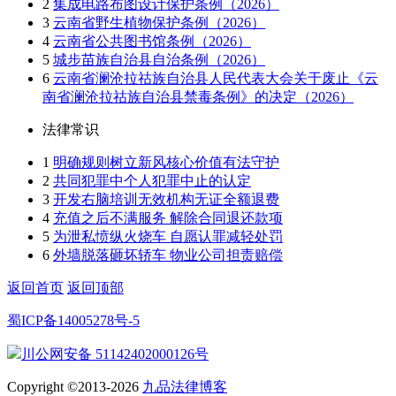
2
集成电路布图设计保护条例（2026）
3
云南省野生植物保护条例（2026）
4
云南省公共图书馆条例（2026）
5
城步苗族自治县自治条例（2026）
6
云南省澜沧拉祜族自治县人民代表大会关于废止《云
南省澜沧拉祜族自治县禁毒条例》的决定（2026）
法律常识
1
明确规则树立新风核心价值有法守护
2
共同犯罪中个人犯罪中止的认定
3
开发右脑培训无效机构无证全额退费
4
充值之后不满服务 解除合同退还款项
5
为泄私愤纵火烧车 自愿认罪减轻处罚
6
外墙脱落砸坏轿车 物业公司担责赔偿
返回首页
返回顶部
蜀ICP备14005278号-5
川公网安备 51142402000126号
Copyright ©2013-2026
九品法律博客