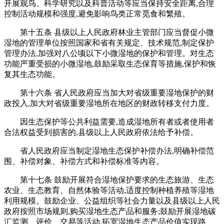
开展观鸟、科学研究以及科普活动等应当保持安全距离,合理
控制活动规模和强度,避免影响鸟类正常觅食和繁殖。
第十五条 县级以上人民政府林业主管部门应当督促小微
湿地的管理单位按照国家和省有关规定、技术规范,制定保护
管理办法,加强对八公顷以下小微湿地的保护和管理。对生态
功能严重受损的小微湿地,鼓励采取生态保育等措施,保护和恢
复其生态功能。
第十六条 省人民政府应当加大对省级重要湿地保护的财
政投入,加大对省级重要湿地所在地区的财政转移支付力度。
因生态保护等公共利益需要,造成湿地所有者或者使用者
合法权益受到损害的,县级以上人民政府依法给予补偿。
省人民政府应当制定湿地生态保护补偿办法,明确补偿范
围、补偿对象、补偿方式和补偿标准等内容。
第十七条 鼓励开展符合湿地保护要求的生态旅游、生态
农业、生态教育、自然体验等活动,适度控制种植养殖等湿地
利用规模。鼓励企业、公益组织等社会力量以及县级以上人民
政府按照市场规则,购买湿地生态产品和服务;鼓励开展湿地碳
汇监测、评价、交易等活动,拓宽湿地生态产品价值实现路