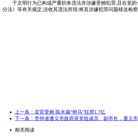
于文明行为已构成严重职务违法并涉嫌受贿犯罪,且在党的
分法》等有关规定,没收其违法所得;将其涉嫌犯罪问题移送检
上一条：卖官受贿 陈水扁“驸马”狂捞1.7亿
下一条：贵州省遵义市政府原党组成员、副市长，遵义市
相关阅读