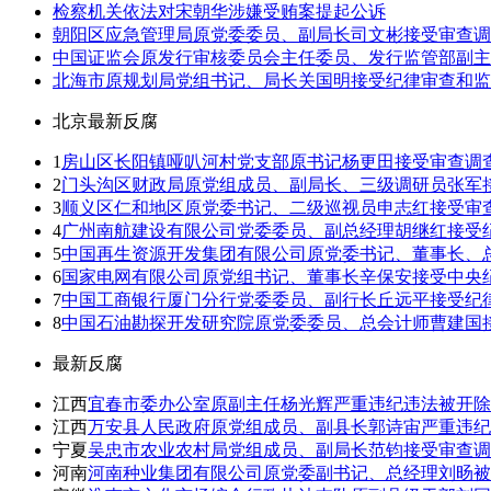
检察机关依法对宋朝华涉嫌受贿案提起公诉
朝阳区应急管理局原党委委员、副局长司文彬接受审查调
中国证监会原发行审核委员会主任委员、发行监管部副主
北海市原规划局党组书记、局长关国明接受纪律审查和监
北京最新反腐
1
房山区长阳镇哑叭河村党支部原书记杨更田接受审查调
2
门头沟区财政局原党组成员、副局长、三级调研员张军
3
顺义区仁和地区原党委书记、二级巡视员申志红接受审
4
广州南航建设有限公司党委委员、副总经理胡继红接受
5
中国再生资源开发集团有限公司原党委书记、董事长、
6
国家电网有限公司原党组书记、董事长辛保安接受中央
7
中国工商银行厦门分行党委委员、副行长丘远平接受纪
8
中国石油勘探开发研究院原党委委员、总会计师曹建国
最新反腐
江西
宜春市委办公室原副主任杨光辉严重违纪违法被开除
江西
万安县人民政府原党组成员、副县长郭诗宙严重违纪
宁夏
吴忠市农业农村局党组成员、副局长范钧接受审查调
河南
河南种业集团有限公司原党委副书记、总经理刘旸被