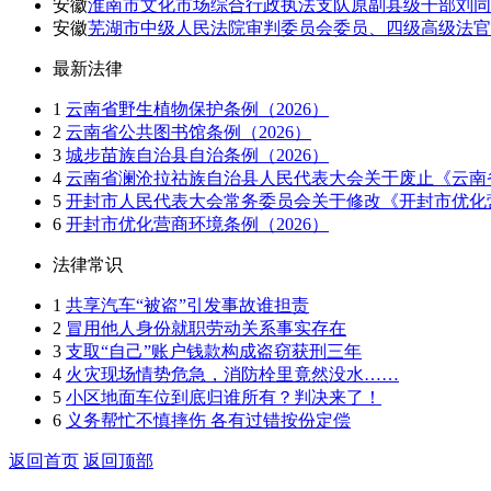
安徽
淮南市文化市场综合行政执法支队原副县级干部刘同
安徽
芜湖市中级人民法院审判委员会委员、四级高级法官
最新法律
1
云南省野生植物保护条例（2026）
2
云南省公共图书馆条例（2026）
3
城步苗族自治县自治条例（2026）
4
云南省澜沧拉祜族自治县人民代表大会关于废止《云南省
5
开封市人民代表大会常务委员会关于修改《开封市优化营
6
开封市优化营商环境条例（2026）
法律常识
1
共享汽车“被盗”引发事故谁担责
2
冒用他人身份就职劳动关系事实存在
3
支取“自己”账户钱款构成盗窃获刑三年
4
火灾现场情势危急，消防栓里竟然没水……
5
小区地面车位到底归谁所有？判决来了！
6
义务帮忙不慎摔伤 各有过错按份定偿
返回首页
返回顶部