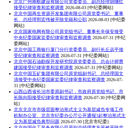
北京
广州南航建设有限公司党委委员、副总经理胡继红
接受纪律审查和监察调查
2026-08-03
[中纪委网站]
北京
中国再生资源开发集团有限公司原党委书记、董事
长、总经理邢宏伟被开除党籍和公职
2026-08-03
[中纪委
网站]
北京
国家电网有限公司原党组书记、董事长辛保安接受
中央纪委国家监委纪律审查和监察调查
2026-07-31
[中纪
委网站]
北京
中国工商银行厦门分行党委委员、副行长丘远平接
受纪律审查和监察调查
2026-07-31
[中纪委网站]
北京
中国石油勘探开发研究院原党委委员、总会计师曹
建国接受纪律审查和监察调查
2026-07-31
[中纪委网站]
北京
中国五矿集团有限公司原党组副书记、总经理国文
清接受中央纪委国家监委纪律审查和监察调查
2026-07-
31
[中纪委网站]
山西
山西省长治市委原副书记，市政府原党组书记、市
长陈向阳接受纪律审查和监察调查
2026-07-30
[中纪委网
站]
北京
北京市市级层面整治形式主义为基层减负专项工作
机制办公室、北京市纪委办公厅公开通报3起整治形式主
义为基层减负典型问题
2026-07-30
[北京市纪委]
北京
中国化工装备有限公司原副总经理李东平被开除党