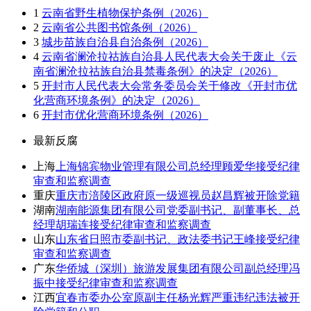
1
云南省野生植物保护条例（2026）
2
云南省公共图书馆条例（2026）
3
城步苗族自治县自治条例（2026）
4
云南省澜沧拉祜族自治县人民代表大会关于废止《云
南省澜沧拉祜族自治县禁毒条例》的决定（2026）
5
开封市人民代表大会常务委员会关于修改《开封市优
化营商环境条例》的决定（2026）
6
开封市优化营商环境条例（2026）
最新反腐
上海
上海锦宾物业管理有限公司总经理顾爱华接受纪律
审查和监察调查
重庆
重庆市涪陵区政府原一级巡视员赵昌辉被开除党籍
湖南
湖南能源集团有限公司党委副书记、副董事长、总
经理胡瑞连接受纪律审查和监察调查
山东
山东省日照市委副书记、政法委书记王峰接受纪律
审查和监察调查
广东
华侨城（深圳）旅游发展集团有限公司副总经理冯
振中接受纪律审查和监察调查
江西
宜春市委办公室原副主任杨光辉严重违纪违法被开