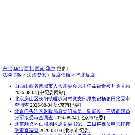
东北
华北
西北
西南
华中
更多↓
法律博客
>
法治资讯
>
反腐倡廉
>
华北反腐
山西
山西省晋城市人大常委会原主任孟福贵被开除党籍
2026-08-04
[中纪委网站]
北京
房山区长阳镇哑叭河村党支部原书记杨更田接受审
查调查
2026-08-04
[北京市纪委]
北京
门头沟区财政局原党组成员、副局长、三级调研员
张军接受审查调查
2026-08-04
[北京市纪委]
北京
顺义区仁和地区原党委书记、二级巡视员申志红接
受审查调查
2026-08-04
[北京市纪委]