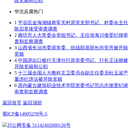
除党籍和公职
华北反腐热门
1
平谷区金海湖镇将军关村原党支部书记、村委会主任
陈启革接受审查调查
2
廊坊市人大常委会党组书记、主任张海川接受纪律审
查和监察调查
3
山西省长治市委原常委、统战部原部长尚宪芳被开除
党籍
4
中国进出口银行天津分行原党委书记、行长王法德被
开除党籍和公职
5
十三届全国人大教科文卫委员会副主任委员杜玉波严
重违纪违法被开除党籍
6
原内蒙古建筑职业技术学院党委书记范志忠接受纪律
审查和监察调查
返回首页
返回顶部
蜀ICP备14005278号-5
川公网安备 51142402000126号