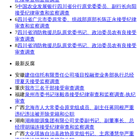
5
中国农业发展银行四川省分行原党委委员、副行长向阳
接受纪律审查和监察调查
6
四川省广元市委原常委、统战部原部长陈正永接受纪律
审查和监察调查
7
四川省消防救援总队原党委书记、政治委员农有良接受
审查调查
8
四川省消防救援总队原党委书记、政治委员农有良接受
审查调查
最新反腐
安徽
建信信托有限责任公司项目投融资业务部执行总经
理夏天接受监察调查
重庆
我市三名干部接受审查调查
福建
泉州市委书记张毅恭接受纪律审查和监察调查-执纪
审查
广西
北海市人大常委会原党组成员、副主任蒋同根严重
违纪违法被开除党籍和公职
湖南
湖南能源集团有限公司党委副书记、副董事长、总
经理胡瑞连接受纪律审查和监察调查
广西
大化瑶族自治县政协原党组书记、主席潘慧华严重