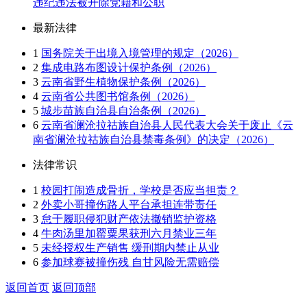
违纪违法被开除党籍和公职
最新法律
1
国务院关于出境入境管理的规定（2026）
2
集成电路布图设计保护条例（2026）
3
云南省野生植物保护条例（2026）
4
云南省公共图书馆条例（2026）
5
城步苗族自治县自治条例（2026）
6
云南省澜沧拉祜族自治县人民代表大会关于废止《云
南省澜沧拉祜族自治县禁毒条例》的决定（2026）
法律常识
1
校园打闹造成骨折，学校是否应当担责？
2
外卖小哥撞伤路人平台承担连带责任
3
怠于履职侵犯财产依法撤销监护资格
4
牛肉汤里加罂粟果获刑六月禁业三年
5
未经授权生产销售 缓刑期内禁止从业
6
参加球赛被撞伤残 自甘风险无需赔偿
返回首页
返回顶部