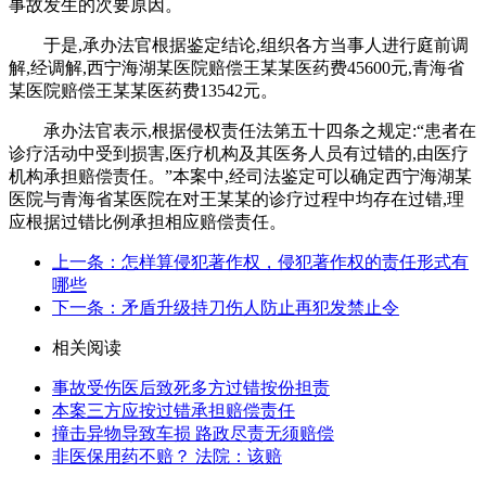
事故发生的次要原因。
于是,承办法官根据鉴定结论,组织各方当事人进行庭前调
解,经调解,西宁海湖某医院赔偿王某某医药费45600元,青海省
某医院赔偿王某某医药费13542元。
承办法官表示,根据侵权责任法第五十四条之规定:“患者在
诊疗活动中受到损害,医疗机构及其医务人员有过错的,由医疗
机构承担赔偿责任。”本案中,经司法鉴定可以确定西宁海湖某
医院与青海省某医院在对王某某的诊疗过程中均存在过错,理
应根据过错比例承担相应赔偿责任。
上一条：怎样算侵犯著作权，侵犯著作权的责任形式有
哪些
下一条：矛盾升级持刀伤人防止再犯发禁止令
相关阅读
事故受伤医后致死多方过错按份担责
本案三方应按过错承担赔偿责任
撞击异物导致车损 路政尽责无须赔偿
非医保用药不赔？ 法院：该赔