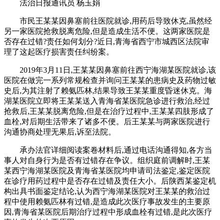
法治日报通讯员 杨玉娟
市民王某某因鼻塞前往医院就诊,用药后导致休克,虽然经
另一家医院抢救脱离危险,但是造成生活不便。这两家医院是
否存在过错?责任如何划分?近日,青海省西宁市城西区法院审
理了这起医疗损害责任纠纷案。
2019年3月11日,王某某因鼻塞前往西宁海湖某医院就诊,该
医院在做完一系列常规检查并询问王某某的患病史及药物过敏
史后,为其注射了赖氨匹林,结果导致王某某重度昏迷休克。海
湖某医院立即将王某某送入青海省某医院急诊进行救治,经过
抢救后,王某某脱离危险,但是在治疗过程中,王某某四肢形成了
血栓,对后期生活带来了诸多不便。后王某某与两家医院进行
沟通协商处理无果后,诉至法院。
承办法官详细阅读案卷材料后,通过电话沟通得知,各方当
事人对自身行为是否有过错存在争议。组织庭前调解时,王某
某西宁海湖某医院及青海省某医院均申请司法鉴定,鉴定医院
在诊疗用药过程中是否存在过错及责任大小。后陕西某鉴定机
构出具书面鉴定结论,认为西宁海湖某医院对王某某的救治过
程中使用赖氨匹林有过错,是造成此次医疗事故发生的主要原
因,青海省某医院后期治疗过程中形成血栓有过错,是此次医疗