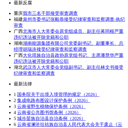
最新反腐
重庆
我市三名干部接受审查调查
福建
泉州市委书记张毅恭接受纪律审查和监察调查-执纪
审查
广西
北海市人大常委会原党组成员、副主任蒋同根严重
违纪违法被开除党籍和公职
湖南
湖南能源集团有限公司党委副书记、副董事长、总
经理胡瑞连接受纪律审查和监察调查
广西
大化瑶族自治县政协原党组书记、主席潘慧华严重
违纪违法被开除党籍和公职
湖北
武汉市人大常委会党组副书记、副主任林文书接受
纪律审查和监察调查
最新法律
1
国务院关于出境入境管理的规定（2026）
2
集成电路布图设计保护条例（2026）
3
云南省野生植物保护条例（2026）
4
云南省公共图书馆条例（2026）
5
城步苗族自治县自治条例（2026）
6
云南省澜沧拉祜族自治县人民代表大会关于废止《云