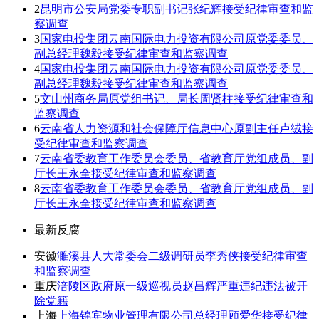
2
昆明市公安局党委专职副书记张纪辉接受纪律审查和监
察调查
3
国家电投集团云南国际电力投资有限公司原党委委员、
副总经理魏毅接受纪律审查和监察调查
4
国家电投集团云南国际电力投资有限公司原党委委员、
副总经理魏毅接受纪律审查和监察调查
5
文山州商务局原党组书记、局长周贤柱接受纪律审查和
监察调查
6
云南省人力资源和社会保障厅信息中心原副主任卢绒接
受纪律审查和监察调查
7
云南省委教育工作委员会委员、省教育厅党组成员、副
厅长王永全接受纪律审查和监察调查
8
云南省委教育工作委员会委员、省教育厅党组成员、副
厅长王永全接受纪律审查和监察调查
最新反腐
安徽
濉溪县人大常委会二级调研员李秀侠接受纪律审查
和监察调查
重庆
涪陵区政府原一级巡视员赵昌辉严重违纪违法被开
除党籍
上海
上海锦宾物业管理有限公司总经理顾爱华接受纪律