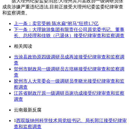
据大理州纪委监委消息:大理州宾川县政协一级调研员张
成良涉嫌严重违纪违法,目前正接受大理州纪委监委纪律审查
和监察调查。
上一条：卖官受贿 陈水扁“驸马”狂捞1.7亿
下一条：大理旅游集团有限责任公司原党委书记、董事
长、总经理和佳轶（已退休）接受纪律审查和监察调查
相关阅读
当涂县政协原四级调研员成再波接受纪律审查和监察调
查
贺州市财政局一级调研员古培林接受纪律审查和监察调
查
胶州市人大常委会一级调研员李晓光接受纪律审查和监
察调查
江苏省财政厅原一级调研员谢功成接受纪律审查和监察
调查
云南最新反腐
1
西双版纳州科学技术局党组书记、局长郭江接受纪律审
查和监察调查