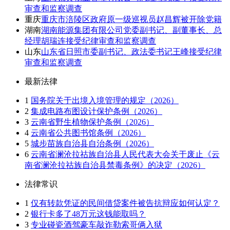
审查和监察调查
重庆
重庆市涪陵区政府原一级巡视员赵昌辉被开除党籍
湖南
湖南能源集团有限公司党委副书记、副董事长、总
经理胡瑞连接受纪律审查和监察调查
山东
山东省日照市委副书记、政法委书记王峰接受纪律
审查和监察调查
最新法律
1
国务院关于出境入境管理的规定（2026）
2
集成电路布图设计保护条例（2026）
3
云南省野生植物保护条例（2026）
4
云南省公共图书馆条例（2026）
5
城步苗族自治县自治条例（2026）
6
云南省澜沧拉祜族自治县人民代表大会关于废止《云
南省澜沧拉祜族自治县禁毒条例》的决定（2026）
法律常识
1
仅有转款凭证的民间借贷案件被告抗辩应如何认定？
2
银行卡多了48万元这钱能取吗？
3
专业碰瓷酒驾豪车敲诈勒索哥俩入狱