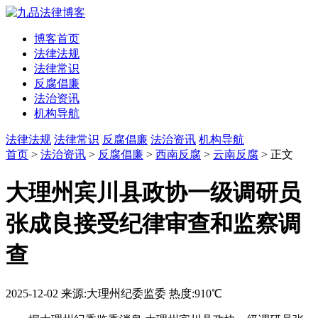
博客首页
法律法规
法律常识
反腐倡廉
法治资讯
机构导航
法律法规
法律常识
反腐倡廉
法治资讯
机构导航
首页
>
法治资讯
>
反腐倡廉
>
西南反腐
>
云南反腐
> 正文
大理州宾川县政协一级调研员
张成良接受纪律审查和监察调
查
2025-12-02
来源:大理州纪委监委
热度:910℃