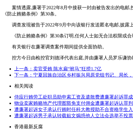
案情透露,廉署于2022年8月中接获一封由被告发出的电
《防止贿赂条例》第30条。
调查发现被告于2022年9月中向该银行发送匿名电邮,披
《防止贿赂条例》第30条订明,任何人士如无合法权限或
有关银行在廉署调查案件期间提供全面协助。
控方今日由检控官刘德泽代表出庭,并由廉署人员罗乐谦协
上一条：卖官受贿 陈水扁“驸马”狂捞1.7亿
下一条：宁夏回族自治区乡村振兴局原党组书记、局长，
相关阅读
侍应行贿劳工处职员助申索工资及遣散费遭廉署起诉罪成
物业卖家贿赂地产代理图豁免支付佣金遭廉署起诉认罪判
遭廉署起诉女子承认行贿时任科大教授助不合资格学生入
遭廉署起诉男子承认转载贴文煽惑他人立法会选举不投票
香港最新反腐