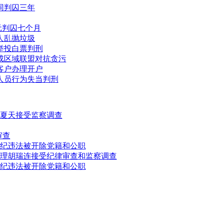
同判囚三年
元判囚七个月
人乱抛垃圾
举投白票判刑
成区域联盟对抗贪污
客户办理开户
人员行为失当判刑
夏天接受监察调查
审查
纪违法被开除党籍和公职
理胡瑞连接受纪律审查和监察调查
纪违法被开除党籍和公职