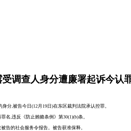
露受调查人身分遭廉署起诉今认
分,被告今日(12月19日)在东区裁判法院承认控罪。
名,违反《防止贿赂条例》第30(1)(b)条。
索取被告的社会服务令报告。被告获准保释。