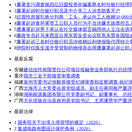
1
廉署贪污调查揭四亿日圆投资诈骗案两名时任银行经理
2
廉署起诉时任银行职员及中介等三人涉贪助客开户
3
过渡性房屋扎铁分判商「工头」承认向工人收贿50,000
4
廉署起诉食环署管工公职人员行为不当涉嫌无故票控五
5
遭廉署起诉男子承认在社交媒体留言煽惑他人立法会选
6
廉政专员赴马来西亚出席东盟反贪会议联系东盟各国组
7
廉署起诉三名时任银行职员涉收贿以利便保险代理转介
8
伊院时任医生滥开受管制药物侵吞自用遭廉署起诉公职
最新反腐
安徽
建信信托有限责任公司项目投融资业务部执行总经理
重庆
我市三名干部接受审查调查
福建
泉州市委书记张毅恭接受纪律审查和监察调查-执纪
广西
北海市人大常委会原党组成员、副主任蒋同根严重违
湖南
湖南能源集团有限公司党委副书记、副董事长、总经
广西
大化瑶族自治县政协原党组书记、主席潘慧华严重违
最新法律
1
国务院关于出境入境管理的规定（2026）
2
集成电路布图设计保护条例（2026）