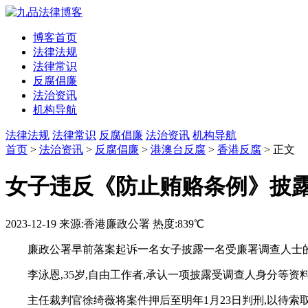
博客首页
法律法规
法律常识
反腐倡廉
法治资讯
机构导航
法律法规
法律常识
反腐倡廉
法治资讯
机构导航
首页
>
法治资讯
>
反腐倡廉
>
港澳台反腐
>
香港反腐
> 正文
女子违反《防止贿赂条例》披
2023-12-19
来源:香港廉政公署
热度:839℃
廉政公署早前落案起诉一名女子披露一名受廉署调查人士的身
李泳恩,35岁,自由工作者,承认一项披露受调查人身分等资料罪
主任裁判官徐绮薇将案件押后至明年1月23日判刑,以待