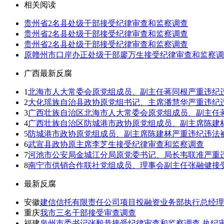
相关阅读
贵州省2名县处级干部接受纪律审查和监察调查
贵州省2名县处级干部接受纪律审查和监察调查
贵州省2名县处级干部接受纪律审查和监察调查
原赣州市口岸办正处级干部廖万生接受纪律审查和监察调
广西最新反腐
1
北海市人大常委会原党组成员、副主任蒋同根严重违纪
2
大化瑶族自治县政协原党组书记、主席潘慧华严重违纪
3
广西壮族自治区北海市人大常委会原党组成员、副主任
4
广西壮族自治区防城港市政协原党组成员、副主席陈建
5
防城港市政协原党组成员、副主席陈建林严重违纪违法
6
武宣县政协原主席李芝生接受纪律审查和监察调查
7
河池市公安局金城江分局原党委书记、局长韦联准严重
8
南宁市供销合作联社党组成员、理事会副主任张融健接
最新反腐
安徽
建信信托有限责任公司项目投融资业务部执行总经理
重庆
我市三名干部接受审查调查
福建
泉州市委书记张毅恭接受纪律审查和监察调查-执纪