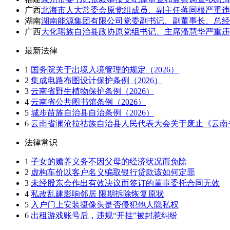
广西
北海市人大常委会原党组成员、副主任蒋同根严重违
湖南
湖南能源集团有限公司党委副书记、副董事长、总经
广西
大化瑶族自治县政协原党组书记、主席潘慧华严重违
最新法律
1
国务院关于出境入境管理的规定（2026）
2
集成电路布图设计保护条例（2026）
3
云南省野生植物保护条例（2026）
4
云南省公共图书馆条例（2026）
5
城步苗族自治县自治条例（2026）
6
云南省澜沧拉祜族自治县人民代表大会关于废止《云南省
法律常识
1
子女的赡养义务不因父母的经济状况而免除
2
虚构车价以客户名义骗取银行贷款该如何定罪
3
未经股东会作出有效决议而签订的董事委托合同无效
4
私改乱建影响邻居 限期拆除恢复原状
5
入户门上安装摄像头是否侵犯他人隐私权
6
出租游戏账号后，违规“开挂”被封惹纠纷