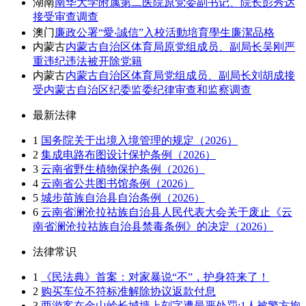
湖南
南华大学附属第二医院原党委副书记、院长彭秀达
接受审查调查
澳门
廉政公署“愛‧誠信”入校活動培育學生廉潔品格
内蒙古
内蒙古自治区体育局原党组成员、副局长吴刚严
重违纪违法被开除党籍
内蒙古
内蒙古自治区体育局党组成员、副局长刘胡成接
受内蒙古自治区纪委监委纪律审查和监察调查
最新法律
1
国务院关于出境入境管理的规定（2026）
2
集成电路布图设计保护条例（2026）
3
云南省野生植物保护条例（2026）
4
云南省公共图书馆条例（2026）
5
城步苗族自治县自治条例（2026）
6
云南省澜沧拉祜族自治县人民代表大会关于废止《云
南省澜沧拉祜族自治县禁毒条例》的决定（2026）
法律常识
1
《民法典》首案：对家暴说“不”，护身符来了！
2
购买车位不符标准解除协议返款付息
3
两游客在金山岭长城墙上刻字遭最严处罚:1人被警方拘