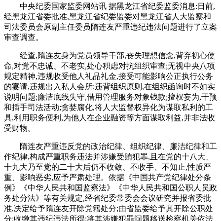
中央纪委国家监委网站讯 据黑龙江省纪委监委消息:日前,
经黑龙江省委批准,黑龙江省纪委监委对黑龙江省人大监察和
司法委员会原副主任委员隋连友严重违纪违法问题进行了立案
审查调查。
经查,隋连友身为党员领导干部,丧失理想信念,背弃初心使
命,对党不忠诚、不老实,处心积虑对抗组织审查;无视中央八项
规定精神,违规收受他人礼品礼金,接受可能影响公正执行公务
的宴请,违规出入私人会所;违背组织原则,在组织函询时不如实
说明问题;廉洁底线失守,借用管理服务对象钱款;擅权妄为,干预
和插手司法活动;贪婪腐化,将人大监督权异化为谋取私利的工
具,利用职务便利,为他人在企业融资等方面谋取利益,并非法收
受财物。
隋连友严重违反党的政治纪律、组织纪律、廉洁纪律和工
作纪律,构成严重职务违法并涉嫌受贿犯罪,且在党的十八大、
十九大乃至党的二十大后仍不收敛、不收手、不知止,性质严
重、影响恶劣,应予严肃处理。依据《中国共产党纪律处分条
例》《中华人民共和国监察法》《中华人民共和国公职人员政
务处分法》等有关规定,经省纪委常委会会议研究并报省委批
准,决定给予隋连友开除党籍处分;由省监委给予其开除公职处
分;收缴其违纪违法所得;将其涉嫌犯罪问题移送检察机关依法