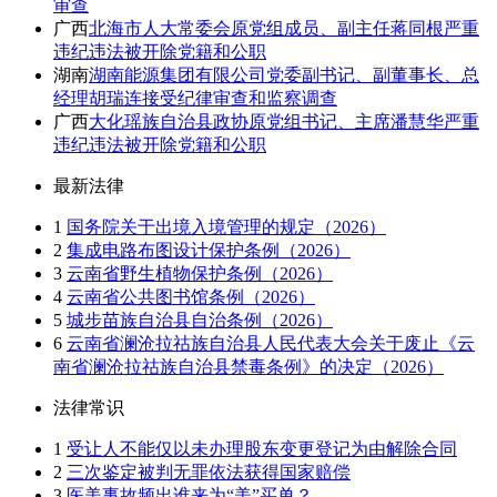
审查
广西
北海市人大常委会原党组成员、副主任蒋同根严重
违纪违法被开除党籍和公职
湖南
湖南能源集团有限公司党委副书记、副董事长、总
经理胡瑞连接受纪律审查和监察调查
广西
大化瑶族自治县政协原党组书记、主席潘慧华严重
违纪违法被开除党籍和公职
最新法律
1
国务院关于出境入境管理的规定（2026）
2
集成电路布图设计保护条例（2026）
3
云南省野生植物保护条例（2026）
4
云南省公共图书馆条例（2026）
5
城步苗族自治县自治条例（2026）
6
云南省澜沧拉祜族自治县人民代表大会关于废止《云
南省澜沧拉祜族自治县禁毒条例》的决定（2026）
法律常识
1
受让人不能仅以未办理股东变更登记为由解除合同
2
三次鉴定被判无罪依法获得国家赔偿
3
医美事故频出谁来为“美”买单？