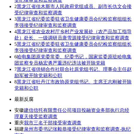
受纪律审查和监察调查
2
黑龙江省佳木斯市人民政府党组成员、副市长仇文会接
受纪律审查和监察调查
3
黑龙江省纪委监委驻省卫生健康委员会纪检监察组组长
李强接受纪律审查和监察调查
4
黑龙江省农业农村厅乡村产业发展处（农产品加工指导
处）处长、一级调研员唐雪源接受纪律审查和监察调查
5
黑龙江省纪委监委驻省卫生健康委员会纪检监察组组长
李强接受纪律审查和监察调查
6
哈电集团原党委常委、纪委书记，国家监委原驻哈电集
团监察专员杨宏勇严重违纪违法被开除党籍
7
黑龙江省供销合作社联合社原党组书记、理事会主任赵
励军被开除党籍和公职
8
黑龙江省牡丹江市政协原党组书记、主席王志刚被开除
党籍和公职
最新反腐
安徽
建信信托有限责任公司项目投融资业务部执行总经
理夏天接受监察调查
重庆
我市三名干部接受审查调查
福建
泉州市委书记张毅恭接受纪律审查和监察调查-执纪