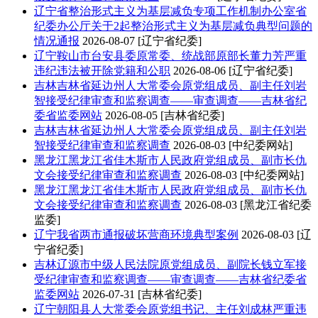
辽宁
省整治形式主义为基层减负专项工作机制办公室省
纪委办公厅关于2起整治形式主义为基层减负典型问题的
情况通报
2026-08-07
[辽宁省纪委]
辽宁
鞍山市台安县委原常委、统战部原部长董力芳严重
违纪违法被开除党籍和公职
2026-08-06
[辽宁省纪委]
吉林
吉林省延边州人大常委会原党组成员、副主任刘岩
智接受纪律审查和监察调查——审查调查——吉林省纪
委省监委网站
2026-08-05
[吉林省纪委]
吉林
吉林省延边州人大常委会原党组成员、副主任刘岩
智接受纪律审查和监察调查
2026-08-03
[中纪委网站]
黑龙江
黑龙江省佳木斯市人民政府党组成员、副市长仇
文会接受纪律审查和监察调查
2026-08-03
[中纪委网站]
黑龙江
黑龙江省佳木斯市人民政府党组成员、副市长仇
文会接受纪律审查和监察调查
2026-08-03
[黑龙江省纪委
监委]
辽宁
我省两市通报破坏营商环境典型案例
2026-08-03
[辽
宁省纪委]
吉林
辽源市中级人民法院原党组成员、副院长钱立军接
受纪律审查和监察调查——审查调查——吉林省纪委省
监委网站
2026-07-31
[吉林省纪委]
辽宁
朝阳县人大常委会原党组书记、主任刘成林严重违