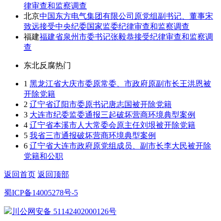
律审查和监察调查
北京
中国东方电气集团有限公司原党组副书记、董事宋
致远接受中央纪委国家监委纪律审查和监察调查
福建
福建省泉州市委书记张毅恭接受纪律审查和监察调
查
东北反腐热门
1
黑龙江省大庆市委原常委、市政府原副市长王洪恩被
开除党籍
2
辽宁省辽阳市委原书记唐志国被开除党籍
3
大连市纪委监委通报三起破坏营商环境典型案例
4
辽宁省本溪市人大常委会原主任刘垠被开除党籍
5
我省三市通报破坏营商环境典型案例
6
辽宁省大连市政府原党组成员、副市长李大民被开除
党籍和公职
返回首页
返回顶部
蜀ICP备14005278号-5
川公网安备 51142402000126号