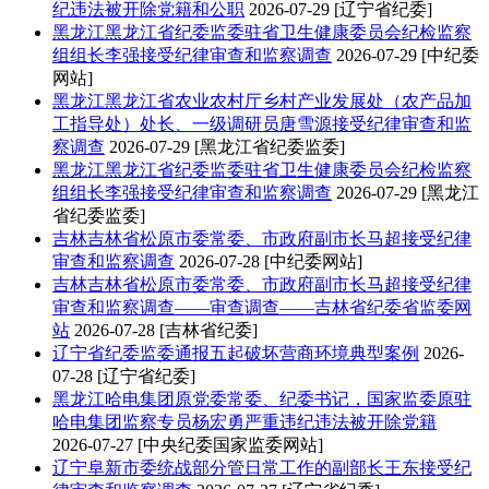
纪违法被开除党籍和公职
2026-07-29
[辽宁省纪委]
黑龙江
黑龙江省纪委监委驻省卫生健康委员会纪检监察
组组长李强接受纪律审查和监察调查
2026-07-29
[中纪委
网站]
黑龙江
黑龙江省农业农村厅乡村产业发展处（农产品加
工指导处）处长、一级调研员唐雪源接受纪律审查和监
察调查
2026-07-29
[黑龙江省纪委监委]
黑龙江
黑龙江省纪委监委驻省卫生健康委员会纪检监察
组组长李强接受纪律审查和监察调查
2026-07-29
[黑龙江
省纪委监委]
吉林
吉林省松原市委常委、市政府副市长马超接受纪律
审查和监察调查
2026-07-28
[中纪委网站]
吉林
吉林省松原市委常委、市政府副市长马超接受纪律
审查和监察调查——审查调查——吉林省纪委省监委网
站
2026-07-28
[吉林省纪委]
辽宁
省纪委监委通报五起破坏营商环境典型案例
2026-
07-28
[辽宁省纪委]
黑龙江
哈电集团原党委常委、纪委书记，国家监委原驻
哈电集团监察专员杨宏勇严重违纪违法被开除党籍
2026-07-27
[中央纪委国家监委网站]
辽宁
阜新市委统战部分管日常工作的副部长王东接受纪