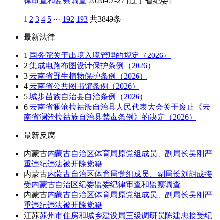
律审查和监察调查
2026-07-27
[辽宁省纪委]
1
2
3
4
5
···
192
193
共3849条
最新法律
1
国务院关于出境入境管理的规定（2026）
2
集成电路布图设计保护条例（2026）
3
云南省野生植物保护条例（2026）
4
云南省公共图书馆条例（2026）
5
城步苗族自治县自治条例（2026）
6
云南省澜沧拉祜族自治县人民代表大会关于废止《云
南省澜沧拉祜族自治县禁毒条例》的决定（2026）
最新反腐
内蒙古
内蒙古自治区体育局原党组成员、副局长吴刚严
重违纪违法被开除党籍
内蒙古
内蒙古自治区体育局党组成员、副局长刘胡成接
受内蒙古自治区纪委监委纪律审查和监察调查
内蒙古
内蒙古自治区体育局原党组成员、副局长吴刚严
重违纪违法被开除党籍
江苏
苏州市住房和城乡建设局三级调研员陈建忠接受纪