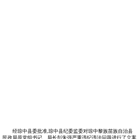
经琼中县委批准,琼中县纪委监委对琼中黎族苗族自治县
民政局原党组书记、局长彭朱强严重违纪违法问题进行了立案