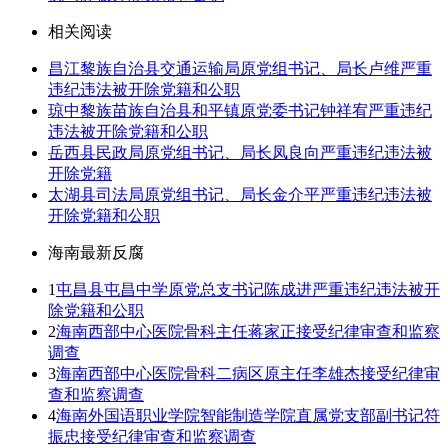
相关阅读
昌江黎族自治县交通运输局原党组书记、局长卢维严重
违纪违法被开除党籍和公职
琼中黎族苗族自治县和平镇原党委书记钟祥宥严重违纪
违法被开除党籍和公职
岳西县民政局原党组书记、局长凤良向严重违纪违法被
开除党籍
太湖县司法局原党组书记、局长金介平严重违纪违法被
开除党籍和公职
海南最新反腐
1
屯昌县屯昌中学原党总支书记陈成进严重违纪违法被开
除党籍和公职
2
海南西部中心医院骨科主任蒋家正接受纪律审查和监察
调查
3
海南西部中心医院骨科二病区原主任李雄杰接受纪律审
查和监察调查
4
海南外国语职业学院智能制造学院直属党支部副书记符
振忠接受纪律审查和监察调查