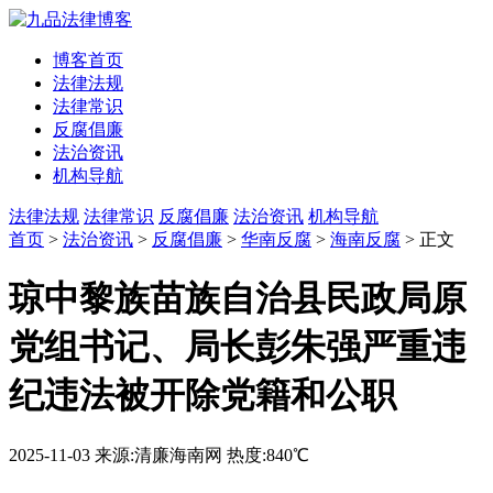
博客首页
法律法规
法律常识
反腐倡廉
法治资讯
机构导航
法律法规
法律常识
反腐倡廉
法治资讯
机构导航
首页
>
法治资讯
>
反腐倡廉
>
华南反腐
>
海南反腐
> 正文
琼中黎族苗族自治县民政局原
党组书记、局长彭朱强严重违
纪违法被开除党籍和公职
2025-11-03
来源:清廉海南网
热度:840℃