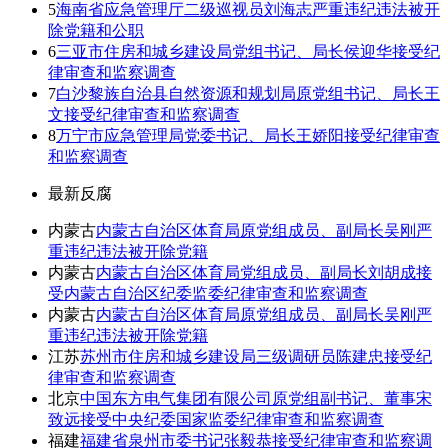
5
海南省应急管理厅二级巡视员刘海志严重违纪违法被开
除党籍和公职
6
三亚市住房和城乡建设局党组书记、局长侯迎华接受纪
律审查和监察调查
7
白沙黎族自治县自然资源和规划局原党组书记、局长王
文接受纪律审查和监察调查
8
万宁市应急管理局党委书记、局长王娇阳接受纪律审查
和监察调查
最新反腐
内蒙古
内蒙古自治区体育局原党组成员、副局长吴刚严
重违纪违法被开除党籍
内蒙古
内蒙古自治区体育局党组成员、副局长刘胡成接
受内蒙古自治区纪委监委纪律审查和监察调查
内蒙古
内蒙古自治区体育局原党组成员、副局长吴刚严
重违纪违法被开除党籍
江苏
苏州市住房和城乡建设局三级调研员陈建忠接受纪
律审查和监察调查
北京
中国东方电气集团有限公司原党组副书记、董事宋
致远接受中央纪委国家监委纪律审查和监察调查
福建
福建省泉州市委书记张毅恭接受纪律审查和监察调