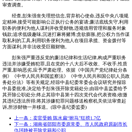
审查调查。
经查,彭朱强丧失理想信念,背弃初心使命,违反中央八项规
定精神,接受可能影响公正执行公务的宴请;廉洁底线失守,利用
职务的便利为他人谋利并收受财物,违规借用管理和服务对象
钱款;追求低级趣味,沉迷打麻将赌博;贪欲膨胀,把公权力当作谋
取私利的工具,利用职务便利为他人在项目承揽、资金拨付等
方面谋利,并非法收受巨额财物。
彭朱强严重违反党的廉洁纪律和生活纪律,构成严重职务
违法并涉嫌受贿犯罪,且在党的十八大后不收敛、不收手,性质
严重,影响恶劣,应予严肃处理。依据《中国共产党纪律处分条
例》《中华人民共和国监察法》《中华人民共和国公职人员政
务处分法》等有关规定,经琼中县纪委常委会会议研究并报琼
中县委批准,决定给予彭朱强开除党籍处分;由琼中县监委给予
其开除公职处分;终止其琼中县第十四次党代会代表资格;收缴
其违纪违法所得;将其涉嫌犯罪问题移送检察机关依法审查起
诉,所涉财物一并移送。(琼中县纪委监委)
上一条：卖官受贿 陈水扁“驸马”狂捞1.7亿
下一条：湖南省邵阳市委原常委、市人民政府原副市长
仇珂静被开除党籍和公职