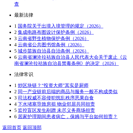
查
最新法律
1
国务院关于出境入境管理的规定（2026）
2
集成电路布图设计保护条例（2026）
3
云南省野生植物保护条例（2026）
4
云南省公共图书馆条例（2026）
5
城步苗族自治县自治条例（2026）
6
云南省澜沧拉祜族自治县人民代表大会关于废止《云
南省澜沧拉祜族自治县禁毒条例》的决定（2026）
法律常识
1
炒区块链？“投资大师”其实是厨师
2
同一产业链前后端的商品与服务一般不构成类似
3
司法权威不容侵犯扰乱秩序恶果自食
4
下水堵塞导致房损 物业邻居共同担责
5
监控盲区发生剐蹭 未尽义务商场担责
6
居家护理期间患者病亡，保姆与平台如何担责？
返回首页
返回顶部