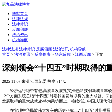
博客首页
法律法规
法律常识
反腐倡廉
法治资讯
机构导航
法律法规
法律常识
反腐倡廉
法治资讯
机构导航
首页
>
法治资讯
>
反腐倡廉
>
华东反腐
>
江西反腐
> 正文
深刻领会“十四五”时期取得的
2025-11-07
来源:江西纪委
热度:814℃
经济运行稳中有进,高质量发展扎实推进;科技创新成果丰硕
12个方面系统总结“十四五”时期我国发展取得的重大成就。回
发展取得的重大成就,必将为乘势而上、接续推进中国式现代化
在实现中华民族伟大复兴的历史坐标上,“十四五”时期书