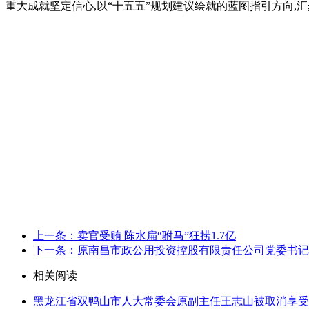
重大成就坚定信心,以“十五五”规划建议绘就的蓝图指引方向,
上一条：卖官受贿 陈水扁“驸马”狂捞1.7亿
下一条：原南昌市政公用投资控股有限责任公司党委书记
相关阅读
黑龙江省双鸭山市人大常委会原副主任王志山被取消享受