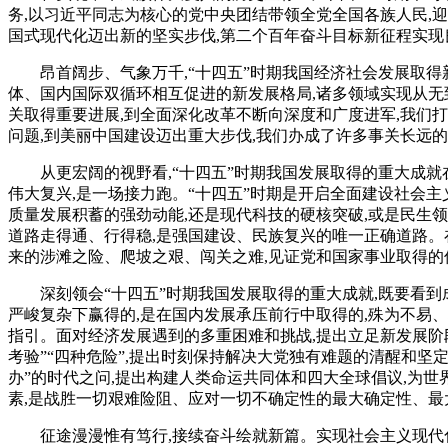
务,以习近平同志为核心的党中央团结带领全党全国各族人民,迎
国式现代化迈出新的坚实步伐,第二个百年奋斗目标新征程实现
昂首阔步、气象万千,“十四五”时期我国经济社会发展取
体、国内国际双循环相互促进的新发展格局,诸多领域实现从无
关取得重要进展,到全面深化改革不断向深度和广度进军,我们
问题,到美丽中国建设迈出重大步伐,我们办成了许多事关长远
从更宏阔的视野看,“十四五”时期我国发展取得的重大成
伟大复兴,是一场接力跑。“十四五”时期是开启全面建设社会
质量发展积蓄的强劲动能,还是现代科技的硬核突破,或是民生
道路走得通、行得稳,是强国建设、民族复兴的唯一正确道路。
来的涉滩之险、爬坡之艰、闯关之难,见证党和国家事业取得的
深刻领会“十四五”时期我国发展取得的重大成就,既要看
严峻复杂下赢得的,是在国内发展承压前行中取得的,殊为不易
指引。面对经济发展遇到的多重困难和挑战,提出立足新发展阶
考验”“四种危险”,提出时刻保持解决大党独有难题的清醒和坚
办”的时代之问,提出构建人类命运共同体和四大全球倡议,为世
素,是战胜一切艰难险阻、应对一切不确定性的最大确定性、最
征途漫漫惟有笃行,接续奋斗绘就新篇。实现社会主义现代