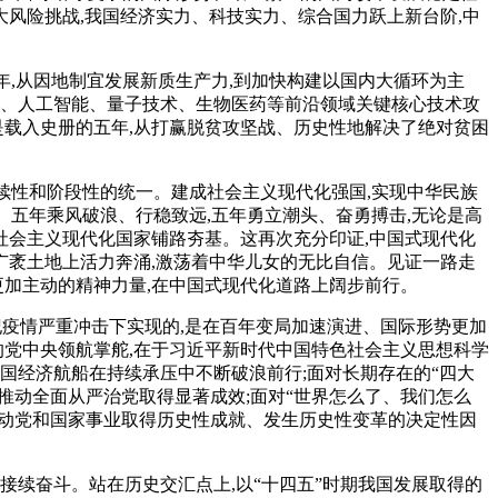
大风险挑战,我国经济实力、科技实力、综合国力跃上新台阶,中
年,从因地制宜发展新质生产力,到加快构建以国内大循环为主
路、人工智能、量子技术、生物医药等前沿领域关键核心技术攻
是载入史册的五年,从打赢脱贫攻坚战、历史性地解决了绝对贫困
续性和阶段性的统一。建成社会主义现代化强国,实现中华民族
。五年乘风破浪、行稳致远,五年勇立潮头、奋勇搏击,无论是高
社会主义现代化国家铺路夯基。这再次充分印证,中国式现代化
广袤土地上活力奔涌,激荡着中华儿女的无比自信。见证一路走
更加主动的精神力量,在中国式现代化道路上阔步前行。
纪疫情严重冲击下实现的,是在百年变局加速演进、国际形势更加
的党中央领航掌舵,在于习近平新时代中国特色社会主义思想科学
国经济航船在持续承压中不断破浪前行;面对长期存在的“四大
,推动全面从严治党取得显著成效;面对“世界怎么了、我们怎么
是推动党和国家事业取得历史性成就、发生历史性变革的决定性因
接续奋斗。站在历史交汇点上,以“十四五”时期我国发展取得的