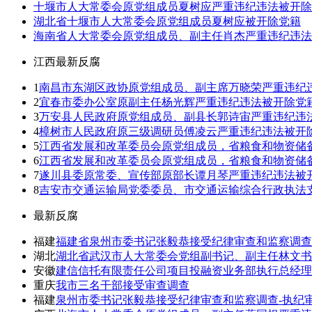
十堰市人大常委会原党组成员夏树应严重违纪违法被开除
湖北省十堰市人大常委会原党组成员夏树应被开除党籍
​海南省人大常委会原党组成员、副主任肖杰严重违纪违
江西最新反腐
1
南昌市东湖区政协原党组成员、副主席万晓荣严重违纪
2
宜春市委办公室原副主任杨光辉严重违纪违法被开除党
3
万安县人民政府原党组成员、副县长郭诗宙严重违纪违
4
樟树市人民政府原三级调研员傅凌云严重违纪违法被开
5
江西省发展和改革委员会原党组成员，省粮食和物资储
6
江西省发展和改革委员会原党组成员，省粮食和物资储
7
遂川县委原常委、宣传部原部长谭月琴严重违纪违法被
8
吉安市交通运输局党委委员、市交通运输综合行政执法
最新反腐
福建
福建省泉州市委书记张毅恭接受纪律审查和监察调查
湖北
湖北省武汉市人大常委会党组副书记、副主任林文书
安徽
建信信托有限责任公司项目投融资业务部执行总经理
重庆
我市三名干部接受审查调查
福建
泉州市委书记张毅恭接受纪律审查和监察调查-执纪