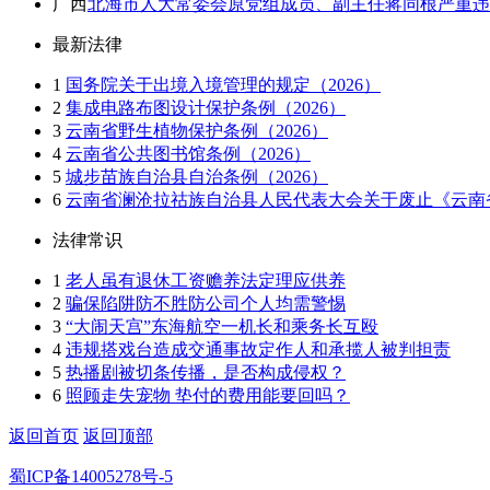
广西
北海市人大常委会原党组成员、副主任蒋同根严重违
最新法律
1
国务院关于出境入境管理的规定（2026）
2
集成电路布图设计保护条例（2026）
3
云南省野生植物保护条例（2026）
4
云南省公共图书馆条例（2026）
5
城步苗族自治县自治条例（2026）
6
云南省澜沧拉祜族自治县人民代表大会关于废止《云南省
法律常识
1
老人虽有退休工资赡养法定理应供养
2
骗保陷阱防不胜防公司个人均需警惕
3
“大闹天宫”东海航空一机长和乘务长互殴
4
违规搭戏台造成交通事故定作人和承揽人被判担责
5
热播剧被切条传播，是否构成侵权？
6
照顾走失宠物 垫付的费用能要回吗？
返回首页
返回顶部
蜀ICP备14005278号-5