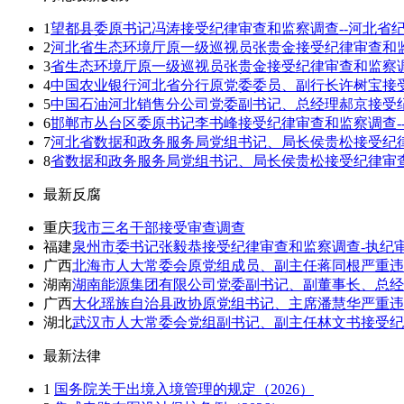
1
望都县委原书记冯涛接受纪律审查和监察调查--河北省
2
河北省生态环境厅原一级巡视员张贵金接受纪律审查和
3
省生态环境厅原一级巡视员张贵金接受纪律审查和监察调
4
中国农业银行河北省分行原党委委员、副行长许树宝接
5
中国石油河北销售分公司党委副书记、总经理郝京接受
6
邯郸市丛台区委原书记李书峰接受纪律审查和监察调查-
7
河北省数据和政务服务局党组书记、局长侯贵松接受纪
8
省数据和政务服务局党组书记、局长侯贵松接受纪律审查
最新反腐
重庆
我市三名干部接受审查调查
福建
泉州市委书记张毅恭接受纪律审查和监察调查-执纪
广西
北海市人大常委会原党组成员、副主任蒋同根严重违
湖南
湖南能源集团有限公司党委副书记、副董事长、总经
广西
大化瑶族自治县政协原党组书记、主席潘慧华严重违
湖北
武汉市人大常委会党组副书记、副主任林文书接受纪
最新法律
1
国务院关于出境入境管理的规定（2026）