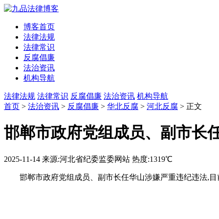
博客首页
法律法规
法律常识
反腐倡廉
法治资讯
机构导航
法律法规
法律常识
反腐倡廉
法治资讯
机构导航
首页
>
法治资讯
>
反腐倡廉
>
华北反腐
>
河北反腐
> 正文
邯郸市政府党组成员、副市长
2025-11-14
来源:河北省纪委监委网站
热度:1319℃
邯郸市政府党组成员、副市长任华山涉嫌严重违纪违法,