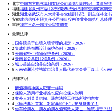
北京
中国东方电气集团有限公司原党组副书记、董事宋
福建
福建省泉州市委书记张毅恭接受纪律审查和监察调查
湖北
湖北省武汉市人大常委会党组副书记、副主任林文书
安徽
建信信托有限责任公司项目投融资业务部执行总经理
重庆
我市三名干部接受审查调查
最新法律
1
国务院关于出境入境管理的规定（2026）
2
集成电路布图设计保护条例（2026）
3
云南省野生植物保护条例（2026）
4
云南省公共图书馆条例（2026）
5
城步苗族自治县自治条例（2026）
6
云南省澜沧拉祜族自治县人民代表大会关于废止《云南省
法律常识
1
醉酒和精神病人犯罪一样吗
2
保险人适用行业标准也应向投保人说明
3
案外人刘某某哄闹、滞留法院工作场所被拘留案
4
《民法典》首案：对家暴说“不”，护身符来了！
5
借车给朋友，朋友的朋友酒驾致人死亡，谁该担责？法