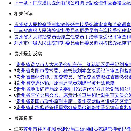
下一条：广东通用医药有限公司调研副经理李应春接受纪
相关阅读
贵州省人民检察院副检察长张宇接受纪律审查和监察调查
河南省高级人民法院审判委员会原委员曲海滨接受纪律审
贵州省人大财经委员会原主任委员丁治学接受纪律审查和
郑州市中级人民法院审判委员会原委员靳四梅接受纪律审
贵州最新反腐
1
贵州省遵义市人大常委会副主任、红花岗区委书记刘东
2
贵州省贵阳市委常委、秘书长刘本立接受纪律审查和监
3
贵州省自然资源厅党委委员、省纪委监委派驻省自然资
4
贵州省交通运输厅原副巡视员刘建华被开除党籍
5
贵州省地质矿产局原党委副书记陈代军被开除党籍和公
6
贵州省医学会原会长、原贵州省卫生和计划生育委员会
7
贵州省贵阳市政协原副主席，贵州双龙航空港经济区党
8
贵州省市场监督管理局党组成员徐刘蔚接受纪律审查和
最新反腐
江苏
苏州市住房和城乡建设局三级调研员陈建忠接受纪律