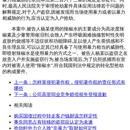
时,最高人民法院关于审理抢劫案件具体应用法律若干问题的
解释规定,对于入户盗窃,因被发现而当场使用暴力或者以暴力
相威胁的行为,应当认定为入户抢劫。
本案中,被告人杨某使用的辣椒水的主要成分为高浓度辣
椒素及少量警用催泪剂,会致人产生呼吸困难抽搐暂时性失明
皮肤灼烧感等不适症状和功能障碍,足以使人产生畏惧感和不
良生理反应,可以认定其已经具备了与使用暴力相当的威胁性,
即喷射辣椒水是使用暴力的方式之一。被告人杨某以盗窃之名
故意入户并实施盗窃行为,被当场发现后,为了抗拒抓捕而在室
内对被害人使用“辣椒水”,符合我国刑法中规定的转化型抢劫
的构成要件。
上一条：怎样算侵犯著作权，侵犯著作权的责任形式有
哪些
下一条：公司高管同业竞争赔偿损失登报道歉
相关阅读
购买国债过程中转走客户钱财该怎样定性
事先同意占有转移的盗窃应认定为未遂
抢劫时外力介入致“非暴力”取财如何定性