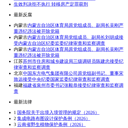
生效判决拒不执行 转移房产定罪获刑
最新反腐
内蒙古
内蒙古自治区体育局原党组成员、副局长吴刚严
重违纪违法被开除党籍
内蒙古
内蒙古自治区体育局党组成员、副局长刘胡成接
受内蒙古自治区纪委监委纪律审查和监察调查
内蒙古
内蒙古自治区体育局原党组成员、副局长吴刚严
重违纪违法被开除党籍
江苏
苏州市住房和城乡建设局三级调研员陈建忠接受纪
律审查和监察调查
北京
中国东方电气集团有限公司原党组副书记、董事宋
致远接受中央纪委国家监委纪律审查和监察调查
福建
福建省泉州市委书记张毅恭接受纪律审查和监察调
查
最新法律
1
国务院关于出境入境管理的规定（2026）
2
集成电路布图设计保护条例（2026）
3
云南省野生植物保护条例（2026）