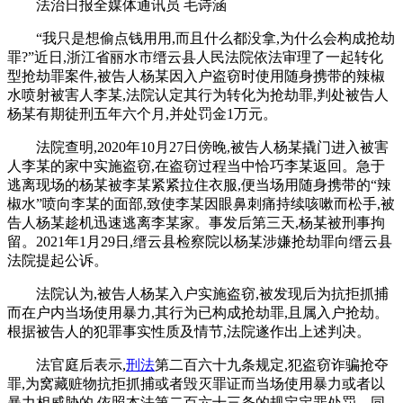
法治日报全媒体通讯员 毛诗涵
“我只是想偷点钱用用,而且什么都没拿,为什么会构成抢劫
罪?”近日,浙江省丽水市缙云县人民法院依法审理了一起转化
型抢劫罪案件,被告人杨某因入户盗窃时使用随身携带的辣椒
水喷射被害人李某,法院认定其行为转化为抢劫罪,判处被告人
杨某有期徒刑五年六个月,并处罚金1万元。
法院查明,2020年10月27日傍晚,被告人杨某撬门进入被害
人李某的家中实施盗窃,在盗窃过程当中恰巧李某返回。急于
逃离现场的杨某被李某紧紧拉住衣服,便当场用随身携带的“辣
椒水”喷向李某的面部,致使李某因眼鼻刺痛持续咳嗽而松手,被
告人杨某趁机迅速逃离李某家。事发后第三天,杨某被刑事拘
留。2021年1月29日,缙云县检察院以杨某涉嫌抢劫罪向缙云县
法院提起公诉。
法院认为,被告人杨某入户实施盗窃,被发现后为抗拒抓捕
而在户内当场使用暴力,其行为已构成抢劫罪,且属入户抢劫。
根据被告人的犯罪事实性质及情节,法院遂作出上述判决。
法官庭后表示,
刑法
第二百六十九条规定,犯盗窃诈骗抢夺
罪,为窝藏赃物抗拒抓捕或者毁灭罪证而当场使用暴力或者以
暴力相威胁的,依照本法第二百六十三条的规定定罪处罚。同