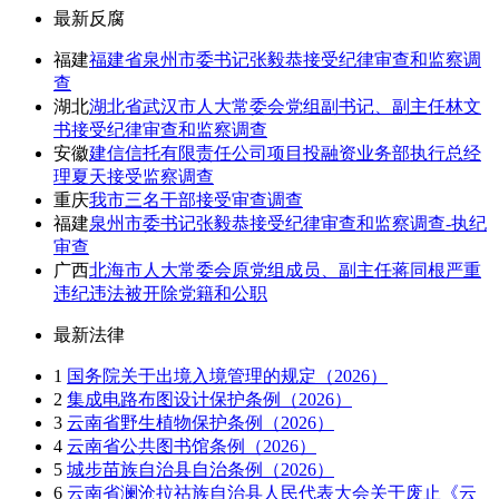
最新反腐
福建
福建省泉州市委书记张毅恭接受纪律审查和监察调
查
湖北
湖北省武汉市人大常委会党组副书记、副主任林文
书接受纪律审查和监察调查
安徽
建信信托有限责任公司项目投融资业务部执行总经
理夏天接受监察调查
重庆
我市三名干部接受审查调查
福建
泉州市委书记张毅恭接受纪律审查和监察调查-执纪
审查
广西
北海市人大常委会原党组成员、副主任蒋同根严重
违纪违法被开除党籍和公职
最新法律
1
国务院关于出境入境管理的规定（2026）
2
集成电路布图设计保护条例（2026）
3
云南省野生植物保护条例（2026）
4
云南省公共图书馆条例（2026）
5
城步苗族自治县自治条例（2026）
6
云南省澜沧拉祜族自治县人民代表大会关于废止《云