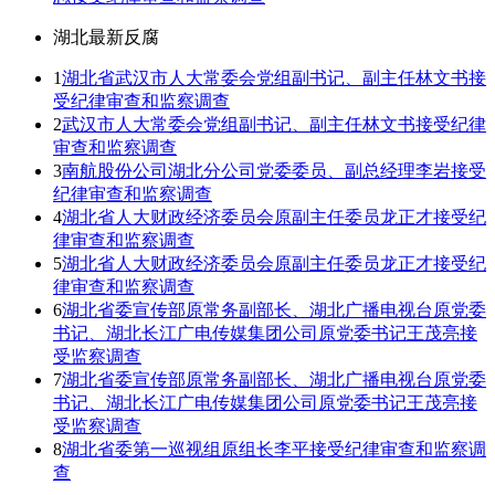
湖北最新反腐
1
湖北省武汉市人大常委会党组副书记、副主任林文书接
受纪律审查和监察调查
2
武汉市人大常委会党组副书记、副主任林文书接受纪律
审查和监察调查
3
南航股份公司湖北分公司党委委员、副总经理李岩接受
纪律审查和监察调查
4
湖北省人大财政经济委员会原副主任委员龙正才接受纪
律审查和监察调查
5
湖北省人大财政经济委员会原副主任委员龙正才接受纪
律审查和监察调查
6
湖北省委宣传部原常务副部长、湖北广播电视台原党委
书记、湖北长江广电传媒集团公司原党委书记王茂亮接
受监察调查
7
湖北省委宣传部原常务副部长、湖北广播电视台原党委
书记、湖北长江广电传媒集团公司原党委书记王茂亮接
受监察调查
8
湖北省委第一巡视组原组长李平接受纪律审查和监察调
查