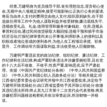
经查,万建明身为党员领导干部,丧失理想信念,背弃初心使
命,无视中央八项规定精神,接受可能影响公正执行公务的宴请,
将应当由本人支付的费用交由他人支付;组织原则缺失,在干部
选拔任用等工作中为他人谋取利益并收受财物;廉洁底线失守,
违规收受礼品、礼金,借用管理和服务对象钱款、住房,违规从
事营利活动,通过民间借贷获取大额回报;违规干预和插手市场
经济活动,打探纪律审查尚未公开事项;利用职务上的便利以及
职权或者地位形成的便利条件,为他人在工程项目承揽、职务
晋升、工作调动等方面谋取利益,非法收受他人巨额财物。
万建明严重违反党的政治纪律、组织纪律、廉洁纪律、工
作纪律和生活纪律,构成严重职务违法并涉嫌受贿犯罪,且在党
的十八大后不收敛、不收手,性质严重,影响恶劣,应予严肃处
理。依据《中国共产党纪律处分条例》《中华人民共和国监察
法》《中华人民共和国公职人员政务处分法》等相关规定,经
江西省纪委常委会会议研究并报中共江西省委批准,决定给予
万建明开除党籍处分;由江西省监委给予其开除公职处分;收缴
其违纪违法所得;终止其九江市第十二次党代会代表资格;将其
涉嫌犯罪问题移送检察机关依法审查起诉,所涉财物一并移
送。