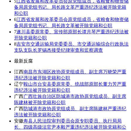
5
江西省发展和改革委员会原党组成员，省粮食和物资储
备局原党组书记、局长路文革严重违纪违法被开除党籍
和公职
6
江西省发展和改革委员会原党组成员，省粮食和物资储
备局原党组书记、局长路文革被开除党籍和公职
7
遂川县委原常委、宣传部原部长谭月琴严重违纪违法被
开除党籍和公职
8
吉安市交通运输局党委委员、市交通运输综合行政执法
支队支队长罗锡杰接受纪律审查和监察调查
最新反腐
江西
南昌市东湖区政协原党组成员、副主席万晓荣严重
违纪违法被开除党籍和公职
辽宁
鞍山市台安县委原常委、统战部原部长董力芳严重
违纪违法被开除党籍和公职
广西
广西壮族自治区防城港市政协原党组成员、副主席
陈建林被开除党籍和公职
广西
防城港市政协原党组成员、副主席陈建林严重违纪
违法被开除党籍和公职
安徽
寿县人民法院审判委员会原专职委员、执行局局
长、四级高级法官尹本毅严重违纪违法被开除党籍和公