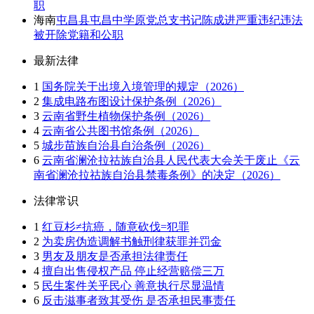
职
海南
屯昌县屯昌中学原党总支书记陈成进严重违纪违法
被开除党籍和公职
最新法律
1
国务院关于出境入境管理的规定（2026）
2
集成电路布图设计保护条例（2026）
3
云南省野生植物保护条例（2026）
4
云南省公共图书馆条例（2026）
5
城步苗族自治县自治条例（2026）
6
云南省澜沧拉祜族自治县人民代表大会关于废止《云
南省澜沧拉祜族自治县禁毒条例》的决定（2026）
法律常识
1
红豆杉≠抗癌，随意砍伐=犯罪
2
为卖房伪造调解书触刑律获罪并罚金
3
男友及朋友是否承担法律责任
4
擅自出售侵权产品 停止经营赔偿三万
5
民生案件关乎民心 善意执行尽显温情
6
反击滋事者致其受伤 是否承担民事责任