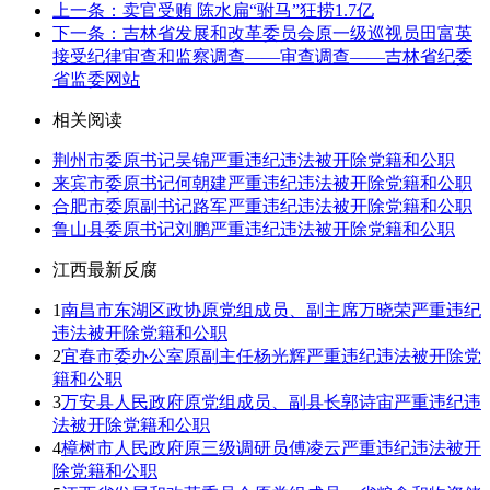
上一条：卖官受贿 陈水扁“驸马”狂捞1.7亿
下一条：吉林省发展和改革委员会原一级巡视员田富英
接受纪律审查和监察调查——审查调查——吉林省纪委
省监委网站
相关阅读
荆州市委原书记吴锦严重违纪违法被开除党籍和公职
来宾市委原书记何朝建严重违纪违法被开除党籍和公职
合肥市委原副书记路军严重违纪违法被开除党籍和公职
鲁山县委原书记刘鹏严重违纪违法被开除党籍和公职
江西最新反腐
1
南昌市东湖区政协原党组成员、副主席万晓荣严重违纪
违法被开除党籍和公职
2
宜春市委办公室原副主任杨光辉严重违纪违法被开除党
籍和公职
3
万安县人民政府原党组成员、副县长郭诗宙严重违纪违
法被开除党籍和公职
4
樟树市人民政府原三级调研员傅凌云严重违纪违法被开
除党籍和公职