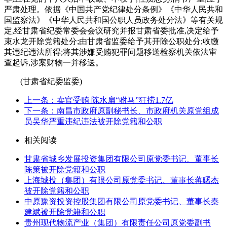
严肃处理。依据《中国共产党纪律处分条例》《中华人民共和
国监察法》《中华人民共和国公职人员政务处分法》等有关规
定,经甘肃省纪委常委会会议研究并报甘肃省委批准,决定给予
束水龙开除党籍处分;由甘肃省监委给予其开除公职处分;收缴
其违纪违法所得;将其涉嫌受贿犯罪问题移送检察机关依法审
查起诉,涉案财物一并移送。
(甘肃省纪委监委)
上一条：卖官受贿 陈水扁“驸马”狂捞1.7亿
下一条：南昌市政府原副秘书长、市政府机关原党组成
员吴华严重违纪违法被开除党籍和公职
相关阅读
甘肃省城乡发展投资集团有限公司原党委书记、董事长
陈策被开除党籍和公职
上海城投（集团）有限公司原党委书记、董事长蒋曙杰
被开除党籍和公职
中原豫资投资控股集团有限公司原党委书记、董事长秦
建斌被开除党籍和公职
贵州现代物流产业（集团）有限责任公司原党委副书