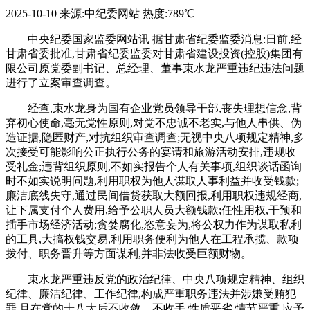
2025-10-10
来源:中纪委网站
热度:789℃
中央纪委国家监委网站讯 据甘肃省纪委监委消息:日前,经
甘肃省委批准,甘肃省纪委监委对甘肃省建设投资(控股)集团有
限公司原党委副书记、总经理、董事束水龙严重违纪违法问题
进行了立案审查调查。
经查,束水龙身为国有企业党员领导干部,丧失理想信念,背
弃初心使命,毫无党性原则,对党不忠诚不老实,与他人串供、伪
造证据,隐匿财产,对抗组织审查调查;无视中央八项规定精神,多
次接受可能影响公正执行公务的宴请和旅游活动安排,违规收
受礼金;违背组织原则,不如实报告个人有关事项,组织谈话函询
时不如实说明问题,利用职权为他人谋取人事利益并收受钱款;
廉洁底线失守,通过民间借贷获取大额回报,利用职权违规经商,
让下属支付个人费用,给予公职人员大额钱款;任性用权,干预和
插手市场经济活动;贪婪腐化,恣意妄为,将公权力作为谋取私利
的工具,大搞权钱交易,利用职务便利为他人在工程承揽、款项
拨付、职务晋升等方面谋利,并非法收受巨额财物。
束水龙严重违反党的政治纪律、中央八项规定精神、组织
纪律、廉洁纪律、工作纪律,构成严重职务违法并涉嫌受贿犯
罪,且在党的十八大后不收敛、不收手,性质恶劣,情节严重,应予