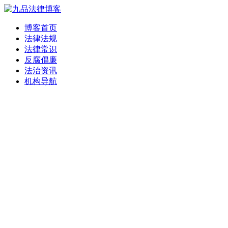
博客首页
法律法规
法律常识
反腐倡廉
法治资讯
机构导航