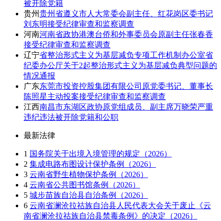
被开除党籍
贵州
贵州省遵义市人大常委会副主任、红花岗区委书记
刘东明接受纪律审查和监察调查
河南
河南省政协港澳台侨和外事委员会原副主任张春香
接受纪律审查和监察调查
辽宁
省整治形式主义为基层减负专项工作机制办公室省
纪委办公厅关于2起整治形式主义为基层减负典型问题的
情况通报
广东
东莞市投资控股集团有限公司原党委书记、董事长
陈照星主动投案接受纪律审查和监察调查
江西
南昌市东湖区政协原党组成员、副主席万晓荣严重
违纪违法被开除党籍和公职
最新法律
1
国务院关于出境入境管理的规定（2026）
2
集成电路布图设计保护条例（2026）
3
云南省野生植物保护条例（2026）
4
云南省公共图书馆条例（2026）
5
城步苗族自治县自治条例（2026）
6
云南省澜沧拉祜族自治县人民代表大会关于废止《云
南省澜沧拉祜族自治县禁毒条例》的决定（2026）