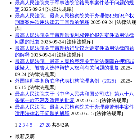
最高人民法院关于军事法院管辖民事案件若干问题的规
定
2025-09-24
[法律法规库]
最高人民法院、最高人民检察院关于办理侵犯知识产权
刑事案件适用法律若干问题的解释
2025-09-24
[法律法规
库]
最高人民法院关于审理涉专利权评价报告案件适用法律
问题的批复
2025-09-24
[法律法规库]
最高人民法院关于审理执行异议之诉案件适用法律问题
的解释
2025-09-24
[法律法规库]
最高人民法院、最高人民检察院关于依法保障在押犯罪
嫌疑人、被告人选择辩护人权利有关问题的批复
2025-
09-24
[法律法规库]
外国律师事务所驻华代表机构管理条例（2025）
2025-
05-15
[法律法规库]
最高人民法院关于《中华人民共和国公司法》第八十八
条第一款不溯及适用的批复
2025-05-15
[法律法规库]
最高人民法院、最高人民检察院关于办理袭警刑事案件
适用法律若干问题的解释
2025-05-15
[法律法规库]
1
2
3
4
5
···
27
28
共542条
最新反腐