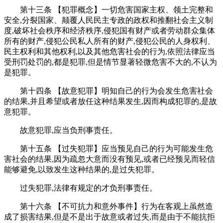
第十三条 【犯罪概念】一切危害国家主权、领土完整和
安全,分裂国家、颠覆人民民主专政的政权和推翻社会主义制
度,破坏社会秩序和经济秩序,侵犯国有财产或者劳动群众集体
所有的财产,侵犯公民私人所有的财产,侵犯公民的人身权利、
民主权利和其他权利,以及其他危害社会的行为,依照法律应当
受刑罚处罚的,都是犯罪,但是情节显著轻微危害不大的,不认为
是犯罪。
第十四条 【故意犯罪】明知自己的行为会发生危害社会
的结果,并且希望或者放任这种结果发生,因而构成犯罪的,是故
意犯罪。
故意犯罪,应当负刑事责任。
第十五条 【过失犯罪】应当预见自己的行为可能发生危
害社会的结果,因为疏忽大意而没有预见,或者已经预见而轻信
能够避免,以致发生这种结果的,是过失犯罪。
过失犯罪,法律有规定的才负刑事责任。
第十六条 【不可抗力和意外事件】行为在客观上虽然造
成了损害结果,但是不是出于故意或者过失,而是由于不能抗拒