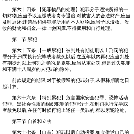
第六十四条 【犯罪物品的处理】犯罪分子违法所得的一
切财物,应当予以追缴或者责令退赔;对被害人的合法财产,应当
及时返还;违禁品和供犯罪所用的本人财物,应当予以没收。没
收的财物和罚金,一律上缴国库,不得挪用和自行处理。
第二节 累犯
第六十五条 【一般累犯】被判处有期徒刑以上刑罚的犯
罪分子,刑罚执行完毕或者赦免以后,在五年以内再犯应当判处
有期徒刑以上刑罚之罪的,是累犯,应当从重处罚,但是过失犯罪
和不满十八周岁的人犯罪的除外。
前款规定的期限,对于被假释的犯罪分子,从假释期满之日
起计算。
第六十六条 【特别累犯】危害国家安全犯罪、恐怖活动
犯罪、黑社会性质的组织犯罪的犯罪分子,在刑罚执行完毕或
者赦免以后,在任何时候再犯上述任一类罪的,都以累犯论处。
第三节 自首和立功
第六十七条 【自首】犯罪以后自动投案,如实供述自己的