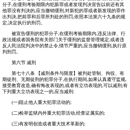
分子,在缓刑考验期限内犯新罪或者发现判决宣告以前还有其
他罪没有判决的,应当撤销缓刑,对新犯的罪或者新发现的罪作
出判决,把前罪和后罪所判处的刑罚,依照本法第六十九条的规
定,决定执行的刑罚。
被宣告缓刑的犯罪分子,在缓刑考验期限内,违反法律、行
政法规或者国务院有关部门关于缓刑的监督管理规定,或者违
反人民法院判决中的禁止令,情节严重的,应当撤销缓刑,执行原
判刑罚。
第六节 减刑
第七十八条 【减刑条件与限度】被判处管制、拘役、有
期徒刑、无期徒刑的犯罪分子,在执行期间,如果认真遵守监规,
接受教育改造,确有悔改表现的,或者有立功表现的,可以减刑;有
下列重大立功表现之一的,应当减刑:
(一)阻止他人重大犯罪活动的;
(二)检举监狱内外重大犯罪活动,经查证属实的;
(三)有发明创造或者重大技术革新的;