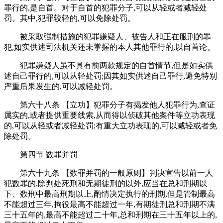
罪行的,是自首。对于自首的犯罪分子,可以从轻或者减轻处
罚。其中,犯罪较轻的,可以免除处罚。
被采取强制措施的犯罪嫌疑人、被告人和正在服刑的罪
犯,如实供述司法机关还未掌握的本人其他罪行的,以自首论。
犯罪嫌疑人虽不具有前两款规定的自首情节,但是如实供
述自己罪行的,可以从轻处罚;因其如实供述自己罪行,避免特别
严重后果发生的,可以减轻处罚。
第六十八条 【立功】犯罪分子有揭发他人犯罪行为,查证
属实的,或者提供重要线索,从而得以侦破其他案件等立功表现
的,可以从轻或者减轻处罚;有重大立功表现的,可以减轻或者免
除处罚。
第四节 数罪并罚
第六十九条 【数罪并罚的一般原则】判决宣告以前一人
犯数罪的,除判处死刑和无期徒刑的以外,应当在总和刑期以
下、数刑中最高刑期以上,酌情决定执行的刑期,但是管制最高
不能超过三年,拘役最高不能超过一年,有期徒刑总和刑期不满
三十五年的,最高不能超过二十年,总和刑期在三十五年以上的,