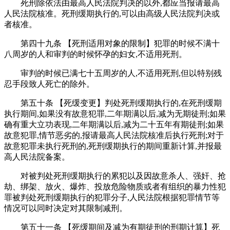
死刑除依法由最高人民法院判决的以外,都应当报请最高
人民法院核准。死刑缓期执行的,可以由高级人民法院判决或
者核准。
第四十九条 【死刑适用对象的限制】犯罪的时候不满十
八周岁的人和审判的时候怀孕的妇女,不适用死刑。
审判的时候已满七十五周岁的人,不适用死刑,但以特别残
忍手段致人死亡的除外。
第五十条 【死缓变更】判处死刑缓期执行的,在死刑缓期
执行期间,如果没有故意犯罪,二年期满以后,减为无期徒刑;如果
确有重大立功表现,二年期满以后,减为二十五年有期徒刑;如果
故意犯罪,情节恶劣的,报请最高人民法院核准后执行死刑;对于
故意犯罪未执行死刑的,死刑缓期执行的期间重新计算,并报最
高人民法院备案。
对被判处死刑缓期执行的累犯以及因故意杀人、强奸、抢
劫、绑架、放火、爆炸、投放危险物质或者有组织的暴力性犯
罪被判处死刑缓期执行的犯罪分子,人民法院根据犯罪情节等
情况可以同时决定对其限制减刑。
第五十一条 【死缓期间及减为有期徒刑的刑期计算】死