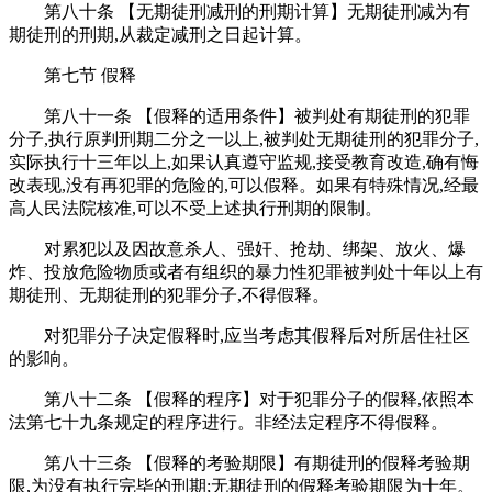
第八十条 【无期徒刑减刑的刑期计算】无期徒刑减为有
期徒刑的刑期,从裁定减刑之日起计算。
第七节 假释
第八十一条 【假释的适用条件】被判处有期徒刑的犯罪
分子,执行原判刑期二分之一以上,被判处无期徒刑的犯罪分子,
实际执行十三年以上,如果认真遵守监规,接受教育改造,确有悔
改表现,没有再犯罪的危险的,可以假释。如果有特殊情况,经最
高人民法院核准,可以不受上述执行刑期的限制。
对累犯以及因故意杀人、强奸、抢劫、绑架、放火、爆
炸、投放危险物质或者有组织的暴力性犯罪被判处十年以上有
期徒刑、无期徒刑的犯罪分子,不得假释。
对犯罪分子决定假释时,应当考虑其假释后对所居住社区
的影响。
第八十二条 【假释的程序】对于犯罪分子的假释,依照本
法第七十九条规定的程序进行。非经法定程序不得假释。
第八十三条 【假释的考验期限】有期徒刑的假释考验期
限,为没有执行完毕的刑期;无期徒刑的假释考验期限为十年。