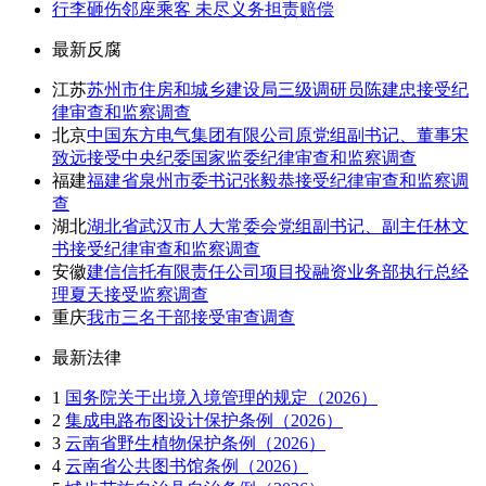
行李砸伤邻座乘客 未尽义务担责赔偿
最新反腐
江苏
苏州市住房和城乡建设局三级调研员陈建忠接受纪
律审查和监察调查
北京
中国东方电气集团有限公司原党组副书记、董事宋
致远接受中央纪委国家监委纪律审查和监察调查
福建
福建省泉州市委书记张毅恭接受纪律审查和监察调
查
湖北
湖北省武汉市人大常委会党组副书记、副主任林文
书接受纪律审查和监察调查
安徽
建信信托有限责任公司项目投融资业务部执行总经
理夏天接受监察调查
重庆
我市三名干部接受审查调查
最新法律
1
国务院关于出境入境管理的规定（2026）
2
集成电路布图设计保护条例（2026）
3
云南省野生植物保护条例（2026）
4
云南省公共图书馆条例（2026）