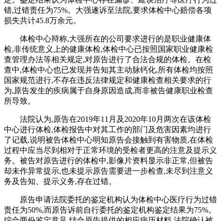
错,过错责任为75%。大强遂诉至法院,要求体检中心赔偿各项
损失共计45.8万余元。
体检中心辩称,大强所在的公司要求进行的是职业健康体
检,非传统意义上的健康体检,体检中心已按照国家职业健康检
查管理办法等相关规定,对原告进行了合法合规的体检。在检
查中,体检中心也已发现并告知其主动脉钙化,所有体检均按照
国家规范进行,不存在违反法律规定和健康检查相关要求的行
为,原告发生的疾病属于自身原因造成,而非被告健康职业检查
所导致。
法院认为,原告在2019年11月及2020年10月两次在该体检
中心进行体检,体检报告中对其工作的部门及危害因素均进行
了记载,说明被告体检中心明知原告会接触到有害物质,在体检
过程中应当尽到相对于正常环境的受检者更高的注意及提示义
务。被告对原告进行的体检中,影像片资料显示非正常,但被告
却未作异常提示,也未提示原告需要进一步检查,未尽到注意义
务及告知、提示义务,存在过错。
原告申请法院委托的鉴定机构认为体检中心医疗行为过错
责任为50%,而原告诉前自行委托的鉴定机构鉴定结果为75%。
综合两份鉴定意见,结合原告提供的相应病历材料,法院确认被