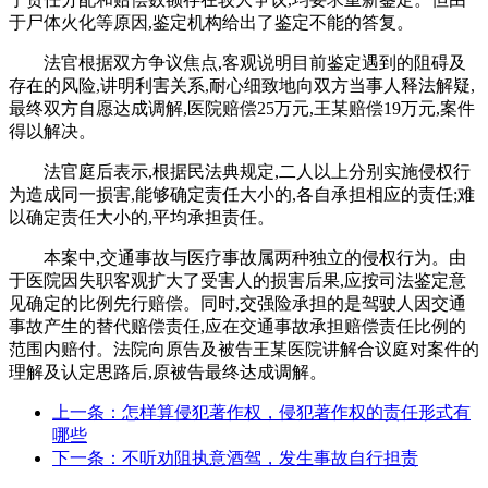
于尸体火化等原因,鉴定机构给出了鉴定不能的答复。
法官根据双方争议焦点,客观说明目前鉴定遇到的阻碍及
存在的风险,讲明利害关系,耐心细致地向双方当事人释法解疑,
最终双方自愿达成调解,医院赔偿25万元,王某赔偿19万元,案件
得以解决。
法官庭后表示,根据民法典规定,二人以上分别实施侵权行
为造成同一损害,能够确定责任大小的,各自承担相应的责任;难
以确定责任大小的,平均承担责任。
本案中,交通事故与医疗事故属两种独立的侵权行为。由
于医院因失职客观扩大了受害人的损害后果,应按司法鉴定意
见确定的比例先行赔偿。同时,交强险承担的是驾驶人因交通
事故产生的替代赔偿责任,应在交通事故承担赔偿责任比例的
范围内赔付。法院向原告及被告王某医院讲解合议庭对案件的
理解及认定思路后,原被告最终达成调解。
上一条：怎样算侵犯著作权，侵犯著作权的责任形式有
哪些
下一条：不听劝阻执意酒驾，发生事故自行担责