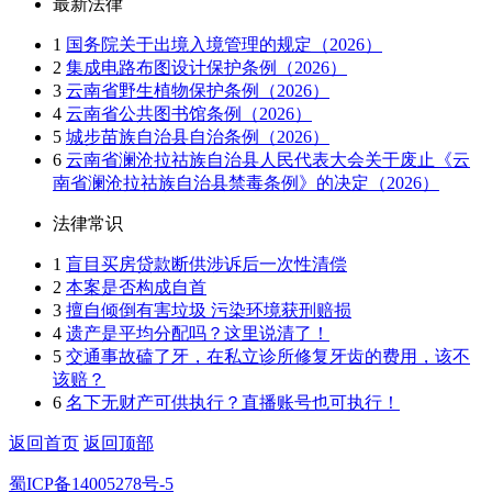
最新法律
1
国务院关于出境入境管理的规定（2026）
2
集成电路布图设计保护条例（2026）
3
云南省野生植物保护条例（2026）
4
云南省公共图书馆条例（2026）
5
城步苗族自治县自治条例（2026）
6
云南省澜沧拉祜族自治县人民代表大会关于废止《云
南省澜沧拉祜族自治县禁毒条例》的决定（2026）
法律常识
1
盲目买房贷款断供涉诉后一次性清偿
2
本案是否构成自首
3
擅自倾倒有害垃圾 污染环境获刑赔损
4
遗产是平均分配吗？这里说清了！
5
交通事故磕了牙，在私立诊所修复牙齿的费用，该不
该赔？
6
名下无财产可供执行？直播账号也可执行！
返回首页
返回顶部
蜀ICP备14005278号-5