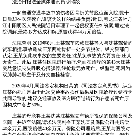
法治日报法全媒体通讯员 谢瑞羽
一起普通交通事故中的伤者因骨折关节脱位而入院,数十
日后却在医院死亡,谁该为这样的结果负责?近日,黑龙江省牡丹
江市阳明区人民法院近日审理了一起侵权责任纠纷案,通过法
院调解,最终多方达成和解,原告获得44万元赔偿。
法院查明,2019年8月,王某驾车搭载庄某等人与沈某驾驶的
货车相撞,事故造成庄某两处骨折一处关节脱位。经交警部门
认定,王某负此次事故的主要责任,沈某负事故的次要责任,庄某
无责任。此后,庄某住医院进行治疗,然而在治疗的第43天庄某
突然意识丧失呼吸心搏骤停,经抢救无效死亡。经鉴定,死因为
双肺肺动脉主干及分支血栓栓塞。
2020年4月,司法鉴定机构出具的《司法鉴定意见书》,认定
庄某的死亡是由于此次交通事故损伤后果及医院诊疗过错行为
共同导致的,建议交通事故及医方医疗过错行为在患者死亡原
因构成中各占50%。
庄某的母亲将王某沈某沈某驾驶车辆所投保的保险公司及
医院一并诉至法院,请求法院判令王某沈某及保险公司共赔偿
40余万元,医院赔偿40余万元。保险公司理赔后,王某与医院对
于责任分配和赔偿数额存在较大争议,均要求重新鉴定。但由