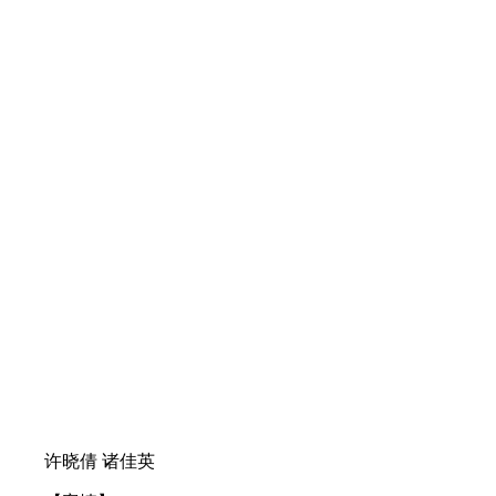
许晓倩 诸佳英