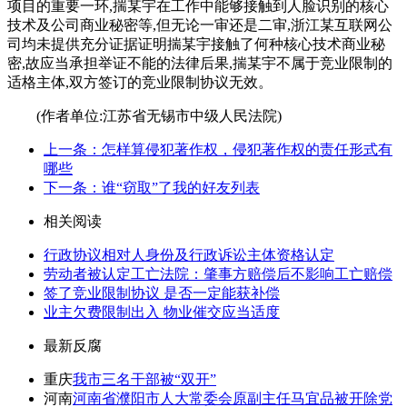
项目的重要一环,揣某宇在工作中能够接触到人脸识别的核心
技术及公司商业秘密等,但无论一审还是二审,浙江某互联网公
司均未提供充分证据证明揣某宇接触了何种核心技术商业秘
密,故应当承担举证不能的法律后果,揣某宇不属于竞业限制的
适格主体,双方签订的竞业限制协议无效。
(作者单位:江苏省无锡市中级人民法院)
上一条：怎样算侵犯著作权，侵犯著作权的责任形式有
哪些
下一条：谁“窃取”了我的好友列表
相关阅读
行政协议相对人身份及行政诉讼主体资格认定
劳动者被认定工亡法院：肇事方赔偿后不影响工亡赔偿
签了竞业限制协议 是否一定能获补偿
业主欠费限制出入 物业催交应当适度
最新反腐
重庆
我市三名干部被“双开”
河南
河南省濮阳市人大常委会原副主任马宜品被开除党