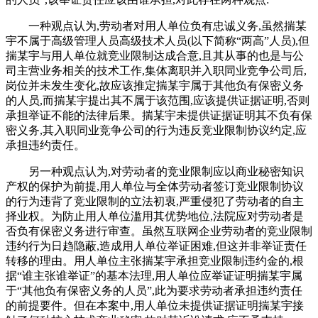
一种观点认为,劳动者对用人单位负有忠诚义务,虽然揣某
宇不属于高级管理人员高级技术人员(以下简称“两高”人员),但
揣某宇与用人单位就竞业限制达成合意,且其从事的也是与公
司主营业务相关的技术工作,集体离职并入职同业竞争公司后,
岗位并未发生变化,故应该推定揣某宇属于其他负有保密义务
的人员,而揣某宇提出其不属于该范围,应该提供证据证明,否则
承担举证不能的法律后果。揣某宇未提供证据证明其不负有保
密义务,其入职同业竞争公司的行为违反竞业限制协议约定,应
承担违约责任。
另一种观点认为,对劳动者的竞业限制应以商业秘密知识
产权的保护为前提,用人单位与全体劳动者签订竞业限制协议
的行为违背了竞业限制的立法初衷,严重侵犯了劳动者的自主
择业权。为防止用人单位滥用其优势地位,法院应对劳动者是
否负有保密义务进行审查。虽然互联网企业劳动者的竞业限制
违约行为日趋隐蔽,造成用人单位举证困难,但这并非举证责任
转移的理由。用人单位主张揣某宇承担竞业限制违约金的,根
据“谁主张谁举证”的基本法理,用人单位应举证证明揣某宇属
于“其他负有保密义务的人员”,此为要求劳动者承担违约责任
的前提要件。但在本案中,用人单位未提供证据证明揣某宇接