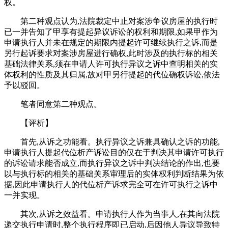
权。
第二种观点认为,法院裁定中止对案涉争议房屋的执行时
已一并告知了甲享有提起异议诉讼的权利和期限,如果甲作为
申请执行人并未在规定的期限内提起许可继续执行之诉,而是
另行起诉要求对案涉房屋进行确权,此时涉及的执行标的相关
基础法律关系,须在申请人许可执行异议之诉中查明相关的实
体权利的性质及其归属,故对甲另行提起的代位确权诉讼,依法
予以驳回。
笔者同意第二种观点。
【评析】
首先,从诉之功能看。执行异议之诉兼具确认之诉的功能,
申请执行人提起代位析产诉讼目的仅在于判决其申请许可执行
的诉讼请求能否成立,而执行异议之诉中判决结论的作出,也要
以与执行标的相关的基础关系审理后的实体权利判断结果为依
据,因此申请执行人的代位析产诉求完全可在许可执行之诉中
一并实现。
其次,从诉之效益看。申请执行人作为当事人,在其向法院
递交执行申请时,整个执行程序即已启动,后因他人异议导致特