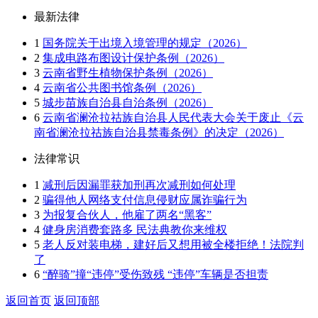
最新法律
1
国务院关于出境入境管理的规定（2026）
2
集成电路布图设计保护条例（2026）
3
云南省野生植物保护条例（2026）
4
云南省公共图书馆条例（2026）
5
城步苗族自治县自治条例（2026）
6
云南省澜沧拉祜族自治县人民代表大会关于废止《云
南省澜沧拉祜族自治县禁毒条例》的决定（2026）
法律常识
1
减刑后因漏罪获加刑再次减刑如何处理
2
骗得他人网络支付信息侵财应属诈骗行为
3
为报复合伙人，他雇了两名“黑客”
4
健身房消费套路多 民法典教你来维权
5
老人反对装电梯，建好后又想用被全楼拒绝！法院判
了
6
“醉骑”撞“违停”受伤致残 “违停”车辆是否担责
返回首页
返回顶部