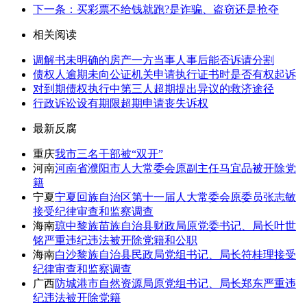
下一条：买彩票不给钱就跑?是诈骗、盗窃还是抢夺
相关阅读
调解书未明确的房产一方当事人事后能否诉请分割
债权人逾期未向公证机关申请执行证书时是否有权起诉
对到期债权执行中第三人超期提出异议的救济途径
行政诉讼设有期限超期申请丧失诉权
最新反腐
重庆
我市三名干部被“双开”
河南
河南省濮阳市人大常委会原副主任马宜品被开除党
籍
宁夏
宁夏回族自治区第十一届人大常委会原委员张志敏
接受纪律审查和监察调查
海南
琼中黎族苗族自治县财政局原党委书记、局长叶世
铭严重违纪违法被开除党籍和公职
海南
白沙黎族自治县民政局党组书记、局长符桂理接受
纪律审查和监察调查
广西
防城港市自然资源局原党组书记、局长郑东严重违
纪违法被开除党籍