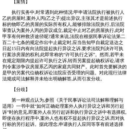
【案情】
执行实务中,时常遇到此种情况:甲申请法院执行被执行人
乙的房屋时,案外人丙(乙之子)提出异议,主张其才是前述执行
标的物即乙的房屋的实际所有权人,能够排除法院执行,后法院
审查认为案外人丙的异议成立,裁定中止对乙的房屋执行,此时
甲享有何种救济途径呢?通常来说,法院在根据民事诉讼法第二
百二十七条的规定作出中止裁定时,应当告知甲自裁定送达之
日起15日内有向法院提起执行异议之诉,要求法院判决许可执
行案涉房屋的权利,此即常称的“许可执行之诉”。然而,若甲未
在规定期限内提起许可执行之诉,转而另案提起确权诉讼,请求
判令案涉争议房屋系乙丙的家庭共同财产。此时首先要解决的
是甲的另案代位确权诉讼法院应否受理的问题。对此现行法律
法规或司法解释并未给出明确解答,从而引发分歧。
【分歧】
第一种观点认为,参照《关于民事诉讼法司法解释理解与
适用》一书中就“如何正确处理案外人执行异议之诉和另行起
诉”时的意见,即案外人在另行起诉和执行异议之诉中有选择权,
即使在执行程序中,案外人也有权不提起执行异议之诉,而对执
行标的另行起诉。据此理念,申请执行人应同等享有前述选择