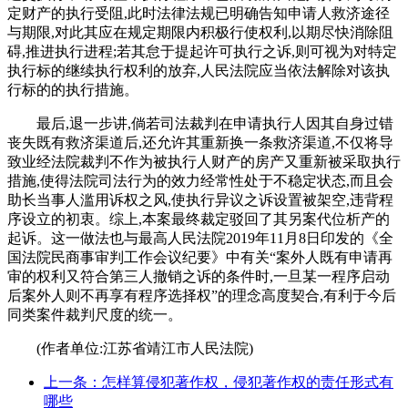
定财产的执行受阻,此时法律法规已明确告知申请人救济途径
与期限,对此其应在规定期限内积极行使权利,以期尽快消除阻
碍,推进执行进程;若其怠于提起许可执行之诉,则可视为对特定
执行标的继续执行权利的放弃,人民法院应当依法解除对该执
行标的的执行措施。
最后,退一步讲,倘若司法裁判在申请执行人因其自身过错
丧失既有救济渠道后,还允许其重新换一条救济渠道,不仅将导
致业经法院裁判不作为被执行人财产的房产又重新被采取执行
措施,使得法院司法行为的效力经常性处于不稳定状态,而且会
助长当事人滥用诉权之风,使执行异议之诉设置被架空,违背程
序设立的初衷。综上,本案最终裁定驳回了其另案代位析产的
起诉。这一做法也与最高人民法院2019年11月8日印发的《全
国法院民商事审判工作会议纪要》中有关“案外人既有申请再
审的权利又符合第三人撤销之诉的条件时,一旦某一程序启动
后案外人则不再享有程序选择权”的理念高度契合,有利于今后
同类案件裁判尺度的统一。
(作者单位:江苏省靖江市人民法院)
上一条：怎样算侵犯著作权，侵犯著作权的责任形式有
哪些