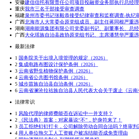
安徽
建信信托有限责任公司项目投融资业务部执行总经理
重庆
我市三名干部接受审查调查
福建
泉州市委书记张毅恭接受纪律审查和监察调查-执纪
广西
北海市人大常委会原党组成员、副主任蒋同根严重违
湖南
湖南能源集团有限公司党委副书记、副董事长、总经
广西
大化瑶族自治县政协原党组书记、主席潘慧华严重违
最新法律
1
国务院关于出境入境管理的规定（2026）
2
集成电路布图设计保护条例（2026）
3
云南省野生植物保护条例（2026）
4
云南省公共图书馆条例（2026）
5
城步苗族自治县自治条例（2026）
6
云南省澜沧拉祜族自治县人民代表大会关于废止《云南省
法律常识
1
风险代理的律师费能否在诉讼中一并支持？
2
《民法典》首案：对家暴说“不”，护身符来了！
3
员工拒绝钉钉打卡，公司解除劳动合同合法吗？终审判
4
用人单位拖欠工人工资账户被冻结能否成免责理由