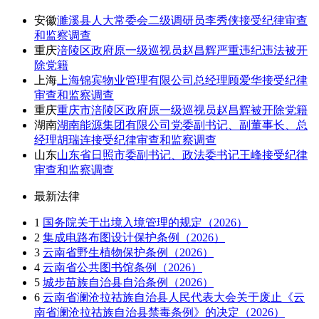
安徽
濉溪县人大常委会二级调研员李秀侠接受纪律审查
和监察调查
重庆
涪陵区政府原一级巡视员赵昌辉严重违纪违法被开
除党籍
上海
上海锦宾物业管理有限公司总经理顾爱华接受纪律
审查和监察调查
重庆
重庆市涪陵区政府原一级巡视员赵昌辉被开除党籍
湖南
湖南能源集团有限公司党委副书记、副董事长、总
经理胡瑞连接受纪律审查和监察调查
山东
山东省日照市委副书记、政法委书记王峰接受纪律
审查和监察调查
最新法律
1
国务院关于出境入境管理的规定（2026）
2
集成电路布图设计保护条例（2026）
3
云南省野生植物保护条例（2026）
4
云南省公共图书馆条例（2026）
5
城步苗族自治县自治条例（2026）
6
云南省澜沧拉祜族自治县人民代表大会关于废止《云
南省澜沧拉祜族自治县禁毒条例》的决定（2026）