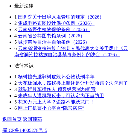
最新法律
1
国务院关于出境入境管理的规定（2026）
2
集成电路布图设计保护条例（2026）
3
云南省野生植物保护条例（2026）
4
云南省公共图书馆条例（2026）
5
城步苗族自治县自治条例（2026）
6
云南省澜沧拉祜族自治县人民代表大会关于废止《云
南省澜沧拉祜族自治县禁毒条例》的决定（2026）
法律常识
1
杨树挡光遂剥树皮毁坏公物获刑半年
2
天花板漏水，该找楼上赔还是让开发商赔？法院判了
3
驾驶玩具车撞伤人 顾客经营者均担责
4
未成年人遭群殴反击，可认定为正当防卫
5
花30万元上大学？歪路不能跃龙门！
6
网上订机票小心平台“隐形搭售”
返回首页
返回顶部
蜀ICP备14005278号-5