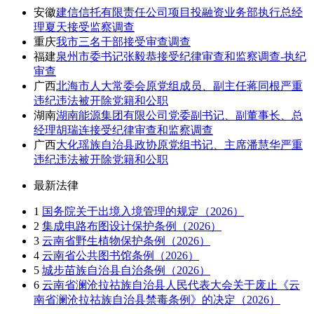
安徽
建信信托有限责任公司项目投融资业务部执行总经
理夏天接受监察调查
重庆
我市三名干部接受审查调查
福建
泉州市委书记张毅恭接受纪律审查和监察调查-执纪
审查
广西
北海市人大常委会原党组成员、副主任蒋同根严重
违纪违法被开除党籍和公职
湖南
湖南能源集团有限公司党委副书记、副董事长、总
经理胡瑞连接受纪律审查和监察调查
广西
大化瑶族自治县政协原党组书记、主席潘慧华严重
违纪违法被开除党籍和公职
最新法律
1
国务院关于出境入境管理的规定（2026）
2
集成电路布图设计保护条例（2026）
3
云南省野生植物保护条例（2026）
4
云南省公共图书馆条例（2026）
5
城步苗族自治县自治条例（2026）
6
云南省澜沧拉祜族自治县人民代表大会关于废止《云
南省澜沧拉祜族自治县禁毒条例》的决定（2026）