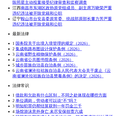
陈照星主动投案接受纪律审查和监察调查
江西
南昌市东湖区政协原党组成员、副主席万晓荣严重
违纪违法被开除党籍和公职
辽宁
鞍山市台安县委原常委、统战部原部长董力芳严重
违纪违法被开除党籍和公职
最新法律
1
国务院关于出境入境管理的规定（2026）
2
集成电路布图设计保护条例（2026）
3
云南省野生植物保护条例（2026）
4
云南省公共图书馆条例（2026）
5
城步苗族自治县自治条例（2026）
6
云南省澜沧拉祜族自治县人民代表大会关于废止《云
南省澜沧拉祜族自治县禁毒条例》的决定（2026）
法律常识
1
借款和欠款有什么区别，不同之处体现在哪些方面
2
单位调岗，劳动者可以说“不”吗？
3
明知犯罪仍帮结算获刑一年罚金三千
4
场馆游泳意外身亡 未尽安保担责六成