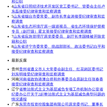
和公职
4
山东省日照经济技术开发区党工委书记、管委会主任卢
东磊接受纪律审查和监察调查
5
山东省烟台市委常委、副市长李金涛接受纪律审查和监
察调查
6
山东省生态环境厅原一级巡视员、省生态环境保护督察
专员（副厅级）霍太英接受纪律审查和监察调查
7
山东省应急管理厅原党委委员、副厅长李国锋被开除党
籍和公职
8
山东省济宁市委常委、统战部部长、政法委书记白平和
接受纪律审查和监察调查
最新反腐
贵州
贵州省遵义市人大常委会副主任、红花岗区委书记
刘东明接受纪律审查和监察调查
河南
河南省政协港澳台侨和外事委员会原副主任张春香
接受纪律审查和监察调查
辽宁
省整治形式主义为基层减负专项工作机制办公室省
纪委办公厅关于2起整治形式主义为基层减负典型问题的
情况通报
广东
东莞市投资控股集团有限公司原党委书记、董事长