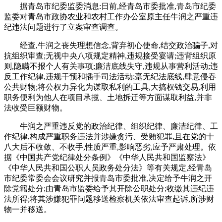
据青岛市纪委监委消息:日前,经青岛市委批准,青岛市纪委
监委对青岛市政协农业和农村工作办公室原主任牛润之严重违
纪违法问题进行了立案审查调查。
经查,牛润之丧失理想信念,背弃初心使命,结交政治骗子,对
抗组织审查;无视中央八项规定精神,违规接受宴请;违背组织原
则,隐瞒不报个人有关事项;廉洁底线失守,违规从事营利活动;违
反工作纪律,违规干预和插手司法活动;毫无纪法底线,肆意侵吞
公共财物;将公权力异化为谋取私利的工具,大搞权钱交易,利用
职务便利为他人在项目承揽、土地拆迁等方面谋取利益,并非
法收受巨额财物。
牛润之严重违反党的政治纪律、组织纪律、廉洁纪律、工
作纪律,构成严重职务违法并涉嫌贪污、受贿犯罪,且在党的十
八大后不收敛、不收手,性质严重,影响恶劣,应予严肃处理。依
据《中国共产党纪律处分条例》《中华人民共和国监察法》
《中华人民共和国公职人员政务处分法》等有关规定,经青岛
市纪委常委会会议研究并报青岛市委批准,决定给予牛润之开
除党籍处分;由青岛市监委给予其开除公职处分;收缴其违纪违
法所得;将其涉嫌犯罪问题移送检察机关依法审查起诉,所涉财
物一并移送。