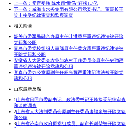
上一条：卖官受贿 陈水扁“驸马”狂捞1.7亿
下一条：威海市水务集团有限公司党委书记、董事长王
笑丰接受纪律审查和监察调查
相关阅读
韶关市委军民融合办原主任叶洪番严重违纪违法被开除
党籍和公职
青岛市委党校组织人事部原主任黄方曜严重违纪违法被
开除党籍和公职
安徽省人大常委会农业与农村工作委员会原主任史翔严
重违纪违法被开除党籍和公职
宜春市委办公室原副主任杨光辉严重违纪违法被开除党
籍和公职
山东最新反腐
1
山东省日照市委副书记、政法委书记王峰接受纪律审查
和监察调查
2
山东省人大法制委员会原副主任委员唐福泉被开除党籍
和公职
3
山东省济南市政府原党组成员、副市长谢堃被开除党籍