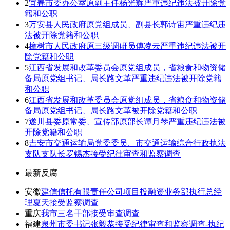
2
宜春市委办公室原副主任杨光辉严重违纪违法被开除党
籍和公职
3
万安县人民政府原党组成员、副县长郭诗宙严重违纪违
法被开除党籍和公职
4
樟树市人民政府原三级调研员傅凌云严重违纪违法被开
除党籍和公职
5
江西省发展和改革委员会原党组成员，省粮食和物资储
备局原党组书记、局长路文革严重违纪违法被开除党籍
和公职
6
江西省发展和改革委员会原党组成员，省粮食和物资储
备局原党组书记、局长路文革被开除党籍和公职
7
遂川县委原常委、宣传部原部长谭月琴严重违纪违法被
开除党籍和公职
8
吉安市交通运输局党委委员、市交通运输综合行政执法
支队支队长罗锡杰接受纪律审查和监察调查
最新反腐
安徽
建信信托有限责任公司项目投融资业务部执行总经
理夏天接受监察调查
重庆
我市三名干部接受审查调查
福建
泉州市委书记张毅恭接受纪律审查和监察调查-执纪