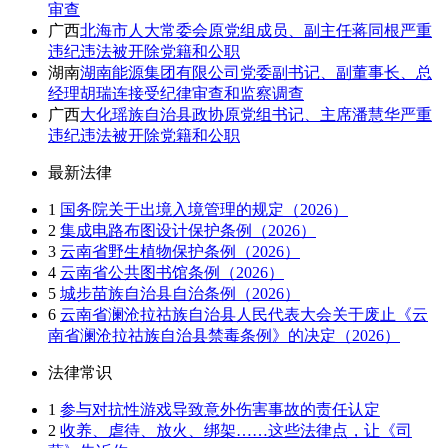
审查
广西
北海市人大常委会原党组成员、副主任蒋同根严重
违纪违法被开除党籍和公职
湖南
湖南能源集团有限公司党委副书记、副董事长、总
经理胡瑞连接受纪律审查和监察调查
广西
大化瑶族自治县政协原党组书记、主席潘慧华严重
违纪违法被开除党籍和公职
最新法律
1
国务院关于出境入境管理的规定（2026）
2
集成电路布图设计保护条例（2026）
3
云南省野生植物保护条例（2026）
4
云南省公共图书馆条例（2026）
5
城步苗族自治县自治条例（2026）
6
云南省澜沧拉祜族自治县人民代表大会关于废止《云
南省澜沧拉祜族自治县禁毒条例》的决定（2026）
法律常识
1
参与对抗性游戏导致意外伤害事故的责任认定
2
收养、虐待、放火、绑架……这些法律点，让《司