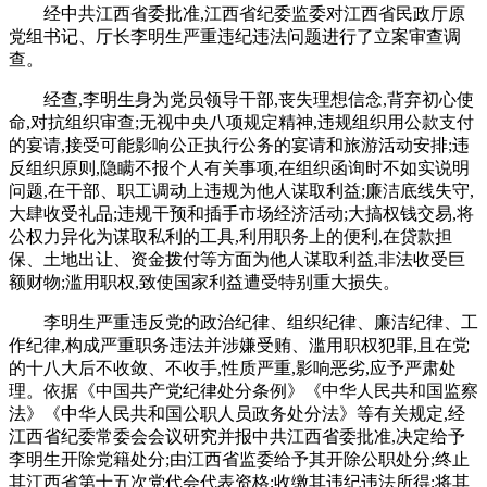
经中共江西省委批准,江西省纪委监委对江西省民政厅原
党组书记、厅长李明生严重违纪违法问题进行了立案审查调
查。
经查,李明生身为党员领导干部,丧失理想信念,背弃初心使
命,对抗组织审查;无视中央八项规定精神,违规组织用公款支付
的宴请,接受可能影响公正执行公务的宴请和旅游活动安排;违
反组织原则,隐瞒不报个人有关事项,在组织函询时不如实说明
问题,在干部、职工调动上违规为他人谋取利益;廉洁底线失守,
大肆收受礼品;违规干预和插手市场经济活动;大搞权钱交易,将
公权力异化为谋取私利的工具,利用职务上的便利,在贷款担
保、土地出让、资金拨付等方面为他人谋取利益,非法收受巨
额财物;滥用职权,致使国家利益遭受特别重大损失。
李明生严重违反党的政治纪律、组织纪律、廉洁纪律、工
作纪律,构成严重职务违法并涉嫌受贿、滥用职权犯罪,且在党
的十八大后不收敛、不收手,性质严重,影响恶劣,应予严肃处
理。依据《中国共产党纪律处分条例》《中华人民共和国监察
法》《中华人民共和国公职人员政务处分法》等有关规定,经
江西省纪委常委会会议研究并报中共江西省委批准,决定给予
李明生开除党籍处分;由江西省监委给予其开除公职处分;终止
其江西省第十五次党代会代表资格;收缴其违纪违法所得;将其