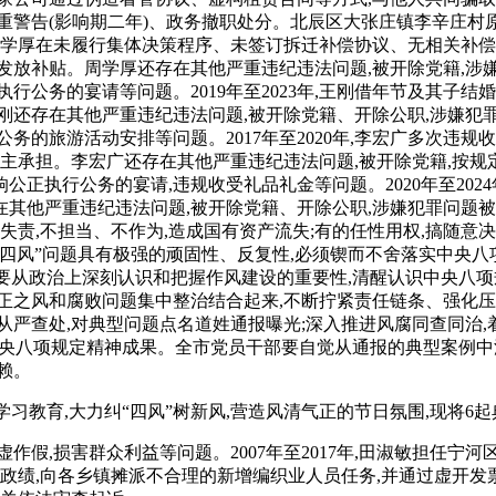
重警告(影响期二年)、政务撤职处分。北辰区大张庄镇李辛庄村
,周学厚在未履行集体决策程序、未签订拆迁补偿协议、无相关补偿
党员发放补贴。周学厚还存在其他严重违纪违法问题,被开除党籍,
行公务的宴请等问题。2019年至2023年,王刚借年节及其子
刚还存在其他严重违纪违法问题,被开除党籍、开除公职,涉嫌犯
务的旅游活动安排等问题。2017年至2020年,李宏广多次违
业主承担。李宏广还存在其他严重违纪违法问题,被开除党籍,按规
正执行公务的宴请,违规收受礼品礼金等问题。2020年至202
其他严重违纪违法问题,被开除党籍、开除公职,涉嫌犯罪问题被
失责,不担当、不作为,造成国有资产流失;有的任性用权,搞随意决策
四风”问题具有极强的顽固性、反复性,必须锲而不舍落实中央八
要从政治上深刻认识和把握作风建设的重要性,清醒认识中央八项
正之风和腐败问题集中整治结合起来,不断拧紧责任链条、强化压
严查处,对典型问题点名道姓通报曝光;深入推进风腐同查同治,
中央八项规定精神成果。全市党员干部要自觉从通报的典型案例中
赖。
学习教育,大力纠“四风”树新风,营造风清气正的节日氛围,现将6
假,损害群众利益等问题。2007年至2017年,田淑敏担任宁河
政绩,向各乡镇摊派不合理的新增编织业人员任务,并通过虚开发