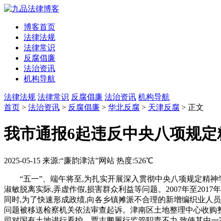
博客首页
法律法规
法律常识
反腐倡廉
法治资讯
机构导航
法律法规
法律常识
反腐倡廉
法治资讯
机构导航
首页
>
法治资讯
>
反腐倡廉
>
华北反腐
>
天津反腐
> 正文
我市通报6起违反中央八项规定
2025-05-15
来源:“廉韵津沽”网站
热度:526℃
“五一”、端午将至,为扎实开展深入贯彻中央八项规定精神
淑敏脱离实际,弄虚作假,损害群众利益等问题。2007年至20
同时,为了快速形成政绩,向各乡镇摊派不合理的新增编织业人员
问题被移送检察机关依法审查起诉。津南区土地整理中心收购整理
司对国有土地进行看护。贾志鹏履行监管职责不力,致使其中一