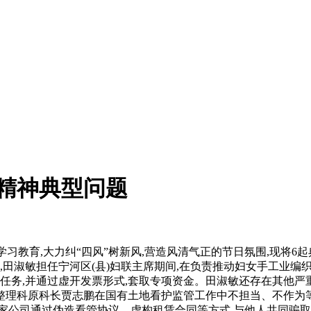
精神典型问题
学习教育,大力纠“四风”树新风,营造风清气正的节日氛围,现将
17年,田淑敏担任宁河区(县)妇联主席期间,在负责推动妇女手工业
任务,并通过虚开发票形式,套取专项资金。田淑敏还存在其他严重
科原科长贾志鹏在国有土地看护监管工作中不担当、不作为等问题
家公司通过伪造看管协议、虚构租赁合同等方式,与他人共同骗取