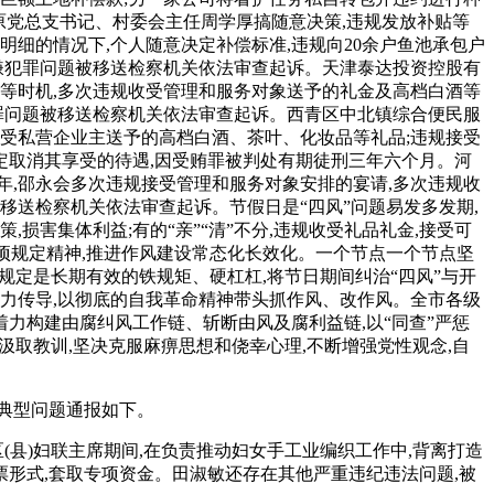
原党总支书记、村委会主任周学厚搞随意决策,违规发放补贴等
明细的情况下,个人随意决定补偿标准,违规向20余户鱼池承包户
涉嫌犯罪问题被移送检察机关依法审查起诉。天津泰达投资控股有
结婚等时机,多次违规收受管理和服务对象送予的礼金及高档白酒等
罪问题被移送检察机关依法审查起诉。西青区中北镇综合便民服
规收受私营企业主送予的高档白酒、茶叶、化妆品等礼品;违规接受
定取消其享受的待遇,因受贿罪被判处有期徒刑三年六个月。河
4年,邵永会多次违规接受管理和服务对象安排的宴请,多次违规收
移送检察机关依法审查起诉。节假日是“四风”问题易发多发期,
,损害集体利益;有的“亲”“清”不分,违规收受礼品礼金,接受可
项规定精神,推进作风建设常态化长效化。一个节点一个节点坚
规定是长期有效的铁规矩、硬杠杠,将节日期间纠治“四风”与开
力传导,以彻底的自我革命精神带头抓作风、改作风。全市各级
着力构建由腐纠风工作链、斩断由风及腐利益链,以“同查”严惩
汲取教训,坚决克服麻痹思想和侥幸心理,不断增强党性观念,自
起典型问题通报如下。
区(县)妇联主席期间,在负责推动妇女手工业编织工作中,背离打造
票形式,套取专项资金。田淑敏还存在其他严重违纪违法问题,被