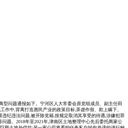
6起典型问题通报如下。宁河区人大常委会原党组成员、副主任田
编织工作中,背离打造惠民产业的政策目标,弄虚作假、欺上瞒下。
违纪违法问题,被开除党籍,按规定取消其享受的待遇,涉嫌犯罪
。2018年至2021年,津南区土地整理中心先后委托两家公
巨额土地补偿款;另一家公司将看护任务私自转包并违约进行种