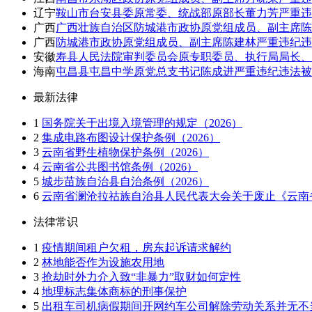
辽宁
鞍山市台安县委原常委、统战部原部长董力芳严重违
广西
广西壮族自治区防城港市政协原党组成员、副主席陈
广西
防城港市政协原党组成员、副主席陈建林严重违纪违
安徽
寿县人民法院审判委员会原专职委员、执行局局长、
海南
屯昌县屯昌中学原党总支书记陈成进严重违纪违法被
最新法律
1
国务院关于出境入境管理的规定（2026）
2
集成电路布图设计保护条例（2026）
3
云南省野生植物保护条例（2026）
4
云南省公共图书馆条例（2026）
5
城步苗族自治县自治条例（2026）
6
云南省澜沧拉祜族自治县人民代表大会关于废止《云南省
法律常识
1
疫情期间租户欠租，房东起诉请求解约
2
林地能否作为设施农用地
3
抢劫时外力介入致“非暴力”取财如何定性
4
地理标志集体商标的刑事保护
5
出租车司机病假期间开网约车公司解除劳动关系并无不