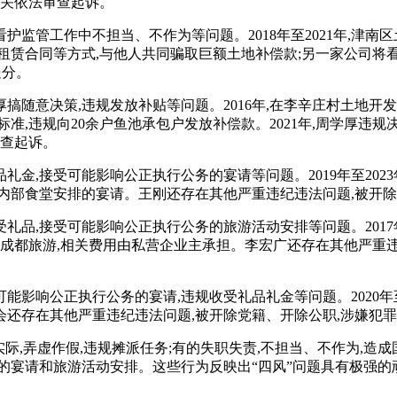
机关依法审查起诉。
监管工作中不担当、不作为等问题。2018年至2021年,津
租赁合同等方式,与他人共同骗取巨额土地补偿款;另一家公司将
处分。
搞随意决策,违规发放补贴等问题。2016年,在李辛庄村土地开
准,违规向20余户鱼池承包户发放补偿款。2021年,周学厚违
审查起诉。
金,接受可能影响公正执行公务的宴请等问题。2019年至202
内部食堂安排的宴请。王刚还存在其他严重违纪违法问题,被开除
品,接受可能影响公正执行公务的旅游活动安排等问题。2017年
成都旅游,相关费用由私营企业主承担。李宏广还存在其他严重违
影响公正执行公务的宴请,违规收受礼品礼金等问题。2020年至
还存在其他严重违纪违法问题,被开除党籍、开除公职,涉嫌犯
实际,弄虚作假,违规摊派任务;有的失职失责,不担当、不作为,造成
公务的宴请和旅游活动安排。这些行为反映出“四风”问题具有极强