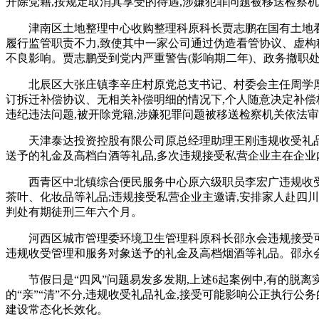
开除党籍,按规定取消其享受的待遇,涉嫌犯罪问题被移送检察
津南区土地整理中心收购整理科原科长贾志鹏在国有土地看护
履行监管职责不力,致使其中一家公司通过伪造看管协议、虚构
不良影响。贾志鹏受到党内严重警告(影响期二年)、政务撤职
北辰区大张庄镇李辛庄村原党总支书记、村委会主任周学厚
订拆迁补偿协议、无相关补偿明细的情况下,个人随意决定补偿标
违纪违法问题,被开除党籍,涉嫌犯罪问题被移送检察机关依法
天津泰达投资控股有限公司原总经理助理王刚违规收受礼品礼
送予的礼金及高档白酒等礼品,多次违规接受私营企业主在企业
西青区中北镇综合便民服务中心原六级职员李宏广违规收受礼
茶叶、化妆品等礼品;违规接受私营企业主邀请,安排家人赴四川
判处有期徒刑三年六个月。
河西区城市管理委环境卫生管理科原科长邵永会违规接受可能
违规收受管理和服务对象送予的礼金及高档烟酒等礼品。邵永会
节假日是“四风”问题易发多发期,上述6起案例中,有的脱离
的“亲”“清”不分,违规收受礼品礼金,接受可能影响公正执行
建设常态化长效化。