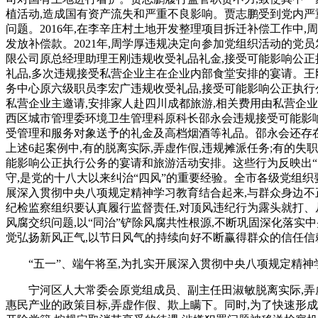
植活动,造成国有资产流失和严重不良影响。贾志鹏受到党内严
问题。2016年,在李辛庄村土地开发整理项目拆迁补偿工作中
发放补偿款。2021年,周学厚违规决定向参加党组织活动的
限公司原总经理助理王刚违规收受礼品礼金,接受可能影响公正执
礼品,多次违规接受私营企业主在企业内部食堂安排的宴请。王
务中心原六级职员李宏广违规收受礼品,接受可能影响公正执行公
私营企业主邀请,安排家人赴四川成都旅游,相关费用由私营企
西区城市管理委环境卫生管理科原科长邵永会违规接受可能影响公
受管理和服务对象送予的礼金及高档烟酒等礼品。邵永会还存在
上述6起案例中,有的脱离实际,弄虚作假,违规摊派任务;有的失职
能影响公正执行公务的宴请和旅游活动安排。这些行为反映出“
守,是党的十八大以来纠治“四风”的重要经验。全市各级党组织
展深入贯彻中央八项规定精神学习教育结合起来,与群众身边不
纪检监察组织要认真履行监督责任,对顶风违纪行为露头就打、从
风腐交织问题,以“同治”铲除风腐共性根源,不断巩固深化落实
觉弘扬新风正气,以节日风气的持续向好不断赢得群众的信任信
“五一”、端午将至,为扎实开展深入贯彻中央八项规定精神
宁河区人大常委会原党组成员、副主任田淑敏脱离实际,弄虚作
惠民产业的政策目标,弄虚作假、欺上瞒下。同时,为了快速形成