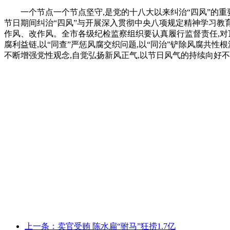
一个节点一个节点坚守,是党的十八大以来纠治“四风”的
节日期间纠治“四风”与开展深入贯彻中央八项规定精神学习教
作风、改作风。全市各级纪检监察组织要认真履行监督责任,对
腐利益链,以“同查”严惩风腐交织问题,以“同治”铲除风腐共
不断增强党性观念,自觉弘扬新风正气,以节日风气的持续向好
上一条：卖官受贿 陈水扁“驸马”狂捞1.7亿