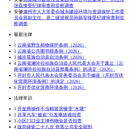
张磊接受纪律审查和监察调查
安徽
滁州市人大常委会城乡建设环境与资源保护工作委
员会原副主任、原二级巡视员孙新安接受纪律审查和监
察调查
最新法律
1
云南省野生植物保护条例（2026）
2
云南省公共图书馆条例（2026）
3
城步苗族自治县自治条例（2026）
4
云南省澜沧拉祜族自治县人民代表大会关于废止《云
南省澜沧拉祜族自治县禁毒条例》的决定（2026）
5
开封市人民代表大会常务委员会关于修改《开封市优
化营商环境条例》的决定（2026）
6
开封市优化营商环境条例（2026）
法律常识
1
开发商操作不当精装房惨变“水塘”
2
共享汽车“被盗”引发事故谁担责
3
小区门口业主摔伤物业是否担责
4
故意碰瓷二十八次 危害公共安全获刑