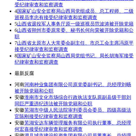
受纪律审查和监察调查
4
国家矿山安全监察局山西局党组成员、总工程师、二级
巡视员李忠有接受纪律审查和监察调查
5
山西省退役军人事务厅原一级巡视员范波涛被开除党籍
6
山西省朔州市委原常委、秘书长何向荣被开除党籍和公
职
7
山西省太原市人大常委会副主任、市总工会主席冯原平
接受纪律审查和监察调查
8
国家矿山安全监察局山西局党组书记、局长胡海军接受
纪律审查和监察调查
最新反腐
河南
河南种业集团有限公司原党委副书记、总经理刘旸
被开除党籍和公职
安徽
淮南市文化市场综合行政执法支队原副县级干部刘
同巨严重违纪违法被开除党籍和公职
安徽
芜湖市中级人民法院审判委员会委员、四级高级法
官陈刚接受纪律审查和监察调查
安徽
芜湖安达车辆管理服务有限公司执行董事、总经理
何宏喜接受纪律审查和监察调查
安徽
泗县城市建设投资集团有限公司原董事长、总经理