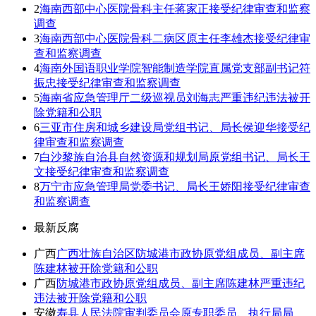
2
海南西部中心医院骨科主任蒋家正接受纪律审查和监察
调查
3
海南西部中心医院骨科二病区原主任李雄杰接受纪律审
查和监察调查
4
海南外国语职业学院智能制造学院直属党支部副书记符
振忠接受纪律审查和监察调查
5
海南省应急管理厅二级巡视员刘海志严重违纪违法被开
除党籍和公职
6
三亚市住房和城乡建设局党组书记、局长侯迎华接受纪
律审查和监察调查
7
白沙黎族自治县自然资源和规划局原党组书记、局长王
文接受纪律审查和监察调查
8
万宁市应急管理局党委书记、局长王娇阳接受纪律审查
和监察调查
最新反腐
广西
广西壮族自治区防城港市政协原党组成员、副主席
陈建林被开除党籍和公职
广西
防城港市政协原党组成员、副主席陈建林严重违纪
违法被开除党籍和公职
安徽
寿县人民法院审判委员会原专职委员、执行局局