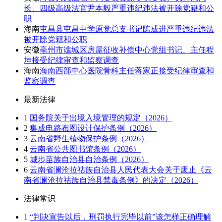
长、四级高级法官尹本毅严重违纪违法被开除党籍和公
职
海南
屯昌县屯昌中学原党总支书记陈成进严重违纪违法
被开除党籍和公职
安徽
亳州市谯城区房屋征收补偿中心党组书记、主任程
坤接受纪律审查和监察调查
海南
海南西部中心医院骨科主任蒋家正接受纪律审查和
监察调查
最新法律
1
国务院关于出境入境管理的规定（2026）
2
集成电路布图设计保护条例（2026）
3
云南省野生植物保护条例（2026）
4
云南省公共图书馆条例（2026）
5
城步苗族自治县自治条例（2026）
6
云南省澜沧拉祜族自治县人民代表大会关于废止《云
南省澜沧拉祜族自治县禁毒条例》的决定（2026）
法律常识
1
“判决宣告以后，刑罚执行完毕以前”该怎样正确理解