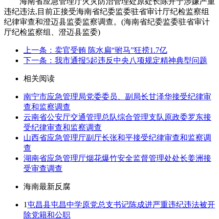
海南省应急管理厅火灾防治管理处原处长陈开宁涉嫌严重
违纪违法,目前正接受海南省纪委监委驻省审计厅纪检监察组
纪律审查和澄迈县监委监察调查。(海南省纪委监委驻省审计
厅纪检监察组、澄迈县监委)
上一条：卖官受贿 陈水扁“驸马”狂捞1.7亿
下一条：我市通报5起违反中央八项规定精神典型问题
相关阅读
南宁市应急管理局党委委员、副局长甘泽华接受纪律审
查和监察调查
云南省公安厅交通管理总队综合管理支队原政委罗东接
受纪律审查和监察调查
山西省应急管理厅副厅长张和平接受纪律审查和监察调
查
湖南省应急管理厅烟花爆竹安全监督管理处处长姜洲接
受审查调查
海南最新反腐
1
屯昌县屯昌中学原党总支书记陈成进严重违纪违法被开
除党籍和公职