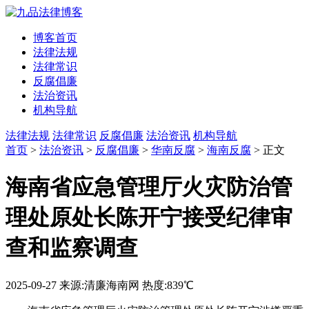
博客首页
法律法规
法律常识
反腐倡廉
法治资讯
机构导航
法律法规
法律常识
反腐倡廉
法治资讯
机构导航
首页
>
法治资讯
>
反腐倡廉
>
华南反腐
>
海南反腐
> 正文
海南省应急管理厅火灾防治管
理处原处长陈开宁接受纪律审
查和监察调查
2025-09-27
来源:清廉海南网
热度:839℃